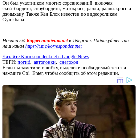
Он был участником многих соревнований, включая
скейтбординг, сноубординг, мотокросс, ралли, ралли-кросс и
джимхану. Также Кен Блок известен по видеороликам
Gymkhana.
Новини від
Корреспондент.net
в Telegram. Підписуйтесь на
наш канал
https://t.me/korrespondentnet
Читайте Korrespondent.net в Google News
ТЕГИ:
погиб
,
автогонки
,
снегоход
Если вы заметили ошибку, выделите необходимый текст и
нажмите Ctrl+Enter, чтобы сообщить об этом редакции.