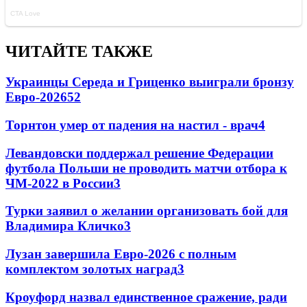
ЧИТАЙТЕ ТАКЖЕ
Украинцы Середа и Гриценко выиграли бронзу
Евро-2026
52
Торнтон умер от падения на настил - врач
4
Левандовски поддержал решение Федерации
футбола Польши не проводить матчи отбора к
ЧМ-2022 в России
3
Турки заявил о желании организовать бой для
Владимира Кличко
3
Лузан завершила Евро-2026 с полным
комплектом золотых наград
3
Кроуфорд назвал единственное сражение, ради