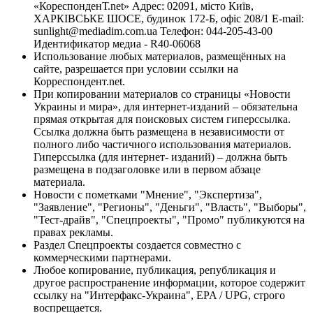
«КореспонденТ.net» Адрес: 02091, місто Київ,
ХАРКІВСЬКЕ ШОСЕ, будинок 172-Б, офіс 208/1 E-mail:
sunlight@mediadim.com.ua
Телефон: 044-205-43-00
Идентификатор медиа - R40-06068
Использование любых материалов, размещённых на
сайте, разрешается при условии ссылки на
Корреспондент.net.
При копировании материалов со страницы «Новости
Украины и мира», для интернет-изданий – обязательна
прямая открытая для поисковых систем гиперссылка.
Ссылка должна быть размещена в независимости от
полного либо частичного использования материалов.
Гиперссылка (для интернет- изданий) – должна быть
размещена в подзаголовке или в первом абзаце
материала.
Новости с пометками "Мнение", "Экспертиза",
"Заявление", "Регионы", "Деньги", "Власть", "Выборы",
"Тест-драйв", "Спецпроекты", "Промо" публикуются на
правах рекламы.
Раздел Спецпроекты создается совместно с
коммерческими партнерами.
Любое копирование, публикация, републикация и
другое распространение информации, которое содержит
ссылку на "Интерфакс-Украина", EPA / UPG, строго
воспрещается.