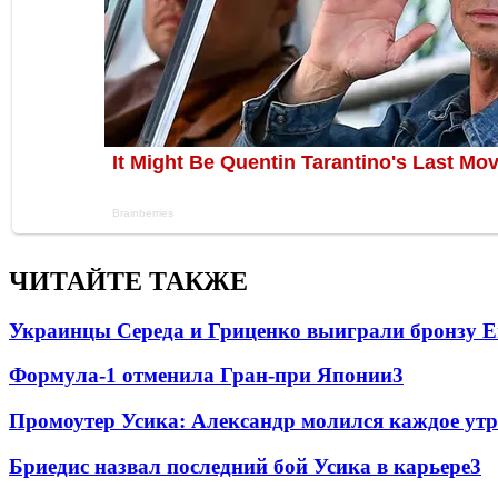
ЧИТАЙТЕ ТАКЖЕ
Украинцы Середа и Гриценко выиграли бронзу Е
Формула-1 отменила Гран-при Японии
3
Промоутер Усика: Александр молился каждое утр
Бриедис назвал последний бой Усика в карьере
3