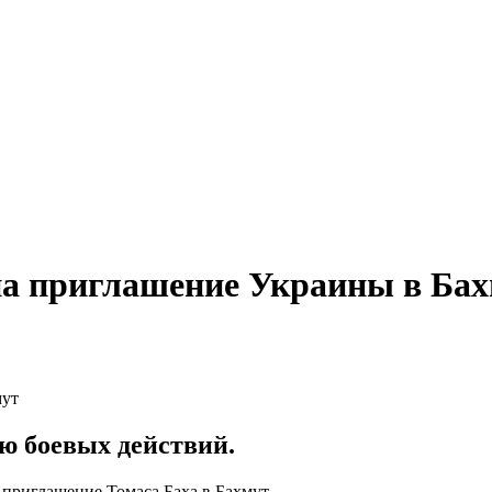
на приглашение Украины в Ба
ю боевых действий.
риглашение Томаса Баха в Бахмут.