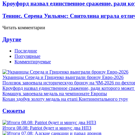
Кроуфорд назвал единственное сражение, ради ко
Теннис. Серена Уильямс: Свитолина играла отли
Читать комментарии
Другие
Последние
Популярные
Комментируемые
Украинцы Середа и Гриценко выиграли бронзу Евро-2026
Полозюк завоевала историческую бронзу на ЧМ-2026 по фехт
Кроуфорд назвал единственное сражение, ради которого может
Комащук завоевала медаль на чемпионате Европы
Кохан здобув золоту медаль на етапі Континентального туру
Сюжеты
Итоги 08.08: Patriot будет и минус два НПЗ