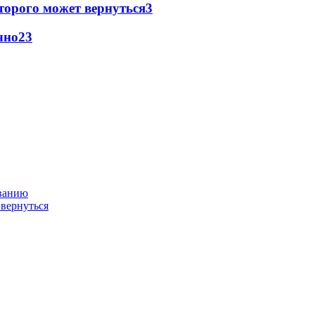
торого может вернуться
3
чно
2
3
ованию
 вернуться