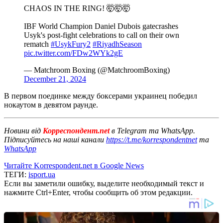
CHAOS IN THE RING! 🤯🤯🤯
IBF World Champion Daniel Dubois gatecrashes
Usyk's post-fight celebrations to call on their own
rematch
#UsykFury2
#RiyadhSeason
pic.twitter.com/FDw2WYk2gE
— Matchroom Boxing (@MatchroomBoxing)
December 21, 2024
В первом поединке между боксерами украинец победил
нокаутом в девятом раунде.
Новини від
Корреспондент.net
в Telegram та WhatsApp.
Підписуйтесь на наші канали
https://t.me/korrespondentnet
та
WhatsApp
Читайте Korrespondent.net в Google News
ТЕГИ:
isport.ua
Если вы заметили ошибку, выделите необходимый текст и
нажмите Ctrl+Enter, чтобы сообщить об этом редакции.