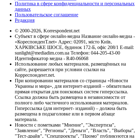
Политика в сфере конфиденциальности и персональных
данных
Пользовательское соглашение
Редакция
© 2000-2026, Korrespondent.net
Субъект в сфере онлайн-медиа Название онлайн-медиа -
«КореспонденТ.net» Адрес: 02091, місто Київ,
ХАРКІВСЬКЕ ШОСЕ, будинок 172-Б, офіс 208/1 E-mail:
sunlight@mediadim.com.ua
Телефон: 044-205-43-00
Идентификатор медиа - R40-06068
Использование любых материалов, размещённых на
сайте, разрешается при условии ссылки на
Корреспондент.net.
При копировании материалов со страницы «Новости
Украины и мира», для интернет-изданий – обязательна
прямая открытая для поисковых систем гиперссылка.
Ссылка должна быть размещена в независимости от
полного либо частичного использования материалов.
Гиперссылка (для интернет- изданий) – должна быть
размещена в подзаголовке или в первом абзаце
материала.
Новости с пометками "Мнение", "Экспертиза",
"Заявление", "Регионы", "Деньги", "Власть", "Выборы",
"Тест-драйв", "Спецпроекты", "Промо" публикуются на