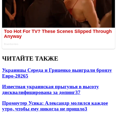
ЧИТАЙТЕ ТАКЖЕ
Украинцы Середа и Гриценко выиграли бронзу
Евро-2026
5
Известная украинская прыгунья в высоту
дисквалифицирована за допинг
3
7
Промоутер Усика: Александр молился каждое
утро, чтобы ему никогда не пришло
3