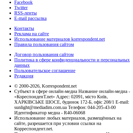
Facebook
Twitter
RSS-ленты
E-mail рассылка
Контакты
Реклама на сайте
Использование материалов korrespondent.net
Правила пользования сайтом
Договор пользования сайтом
Политика в сфере конфиденциальности и персональных
данных
Пользовательское соглашение
Редакция
© 2000-2026, Korrespondent.net
Субъект в сфере онлайн-медиа Название онлайн-медиа -
«КореспонденТ.net» Адрес: 02091, місто Київ,
ХАРКІВСЬКЕ ШОСЕ, будинок 172-Б, офіс 208/1 E-mail:
sunlight@mediadim.com.ua
Телефон: 044-205-43-00
Идентификатор медиа - R40-06068
Использование любых материалов, размещённых на
сайте, разрешается при условии ссылки на
Корреспондент.net.