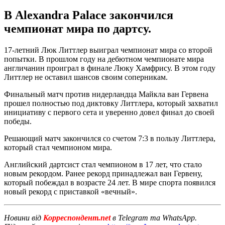
В Alexandra Palace закончился
чемпионат мира по дартсу.
17-летний Люк Литтлер выиграл чемпионат мира со второй
попытки. В прошлом году на дебютном чемпионате мира
англичанин проиграл в финале Люку Хамфрису. В этом году
Литтлер не оставил шансов своим соперникам.
Финальный матч против нидерландца Майкла ван Гервена
прошел полностью под диктовку Литтлера, который захватил
инициативу с первого сета и уверенно довел финал до своей
победы.
Решающий матч закончился со счетом 7:3 в пользу Литтлера,
который стал чемпионом мира.
Английский дартсист стал чемпионом в 17 лет, что стало
новым рекордом. Ранее рекорд принадлежал ван Гервену,
который побеждал в возрасте 24 лет. В мире спорта появился
новый рекорд с приставкой «вечный».
Новини від
Корреспондент.net
в Telegram та WhatsApp.