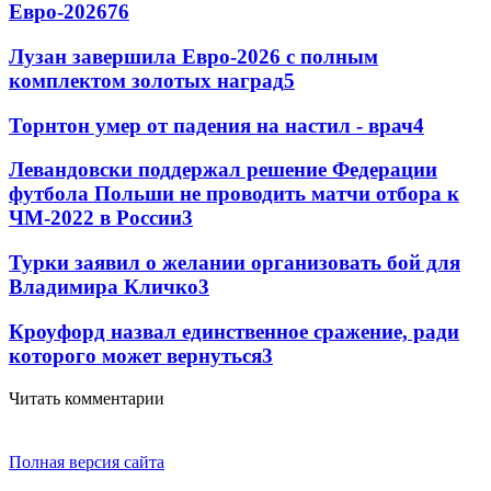
Евро-2026
76
Лузан завершила Евро-2026 с полным
комплектом золотых наград
5
Торнтон умер от падения на настил - врач
4
Левандовски поддержал решение Федерации
футбола Польши не проводить матчи отбора к
ЧМ-2022 в России
3
Турки заявил о желании организовать бой для
Владимира Кличко
3
Кроуфорд назвал единственное сражение, ради
которого может вернуться
3
Читать комментарии
Полная версия сайта