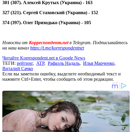
301 (307). Алексей Крутых (Украина) - 163
327 (321). Сергей Стаховский (Украина) - 152
374 (397). Олег Приходько (Украина) - 105
Новости от
Корреспондент.net
в Telegram. Подписывайтесь
на наш канал
https://t.me/korrespondentnet
Читайте Korrespondent.net в Google News
ТЕГИ:
рейтинг
,
ATP
,
Рафаэль Надаль
,
Илья Марченко
,
Виталий Сачко
Если вы заметили ошибку, выделите необходимый текст и
нажмите Ctrl+Enter, чтобы сообщить об этом редакции.