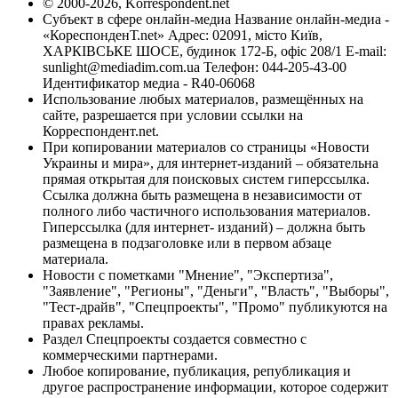
© 2000-2026, Korrespondent.net
Субъект в сфере онлайн-медиа Название онлайн-медиа -
«КореспонденТ.net» Адрес: 02091, місто Київ,
ХАРКІВСЬКЕ ШОСЕ, будинок 172-Б, офіс 208/1 E-mail:
sunlight@mediadim.com.ua
Телефон: 044-205-43-00
Идентификатор медиа - R40-06068
Использование любых материалов, размещённых на
сайте, разрешается при условии ссылки на
Корреспондент.net.
При копировании материалов со страницы «Новости
Украины и мира», для интернет-изданий – обязательна
прямая открытая для поисковых систем гиперссылка.
Ссылка должна быть размещена в независимости от
полного либо частичного использования материалов.
Гиперссылка (для интернет- изданий) – должна быть
размещена в подзаголовке или в первом абзаце
материала.
Новости с пометками "Мнение", "Экспертиза",
"Заявление", "Регионы", "Деньги", "Власть", "Выборы",
"Тест-драйв", "Спецпроекты", "Промо" публикуются на
правах рекламы.
Раздел Спецпроекты создается совместно с
коммерческими партнерами.
Любое копирование, публикация, републикация и
другое распространение информации, которое содержит