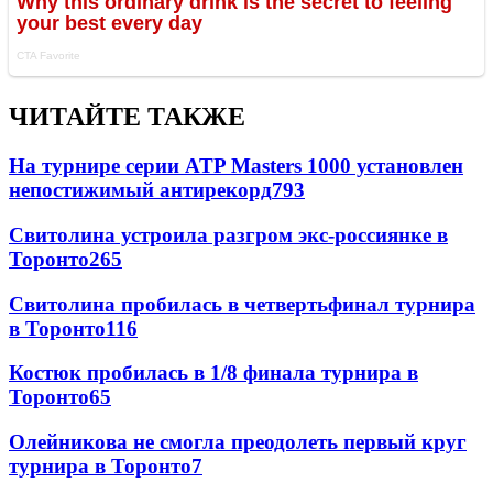
ЧИТАЙТЕ ТАКЖЕ
На турнире серии ATP Masters 1000 установлен
непостижимый антирекорд
793
Свитолина устроила разгром экс-россиянке в
Торонто
265
Свитолина пробилась в четвертьфинал турнира
в Торонто
116
Костюк пробилась в 1/8 финала турнира в
Торонто
65
Олейникова не смогла преодолеть первый круг
турнира в Торонто
7