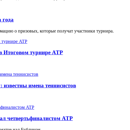
 года
ацию о призовых, которые получат участники турнира.
 в Итоговом турнире ATP
 известны имена теннисистов
тал четвертьфиналистом ATP
 матче над Бубликом.