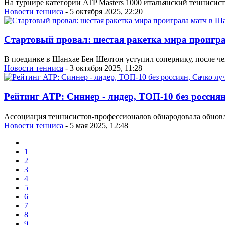
На турнире категории ATP Masters 1000 итальянский теннисист
Новости тенниса
- 5 октября 2025, 22:20
Стартовый провал: шестая ракетка мира проигр
В поединке в Шанхае Бен Шелтон уступил сопернику, после чего
Новости тенниса
- 3 октября 2025, 11:28
Рейтинг ATP: Синнер - лидер, ТОП-10 без россия
Ассоциация теннисистов-профессионалов обнародовала обнов
Новости тенниса
- 5 мая 2025, 12:48
1
2
3
4
5
6
7
8
9