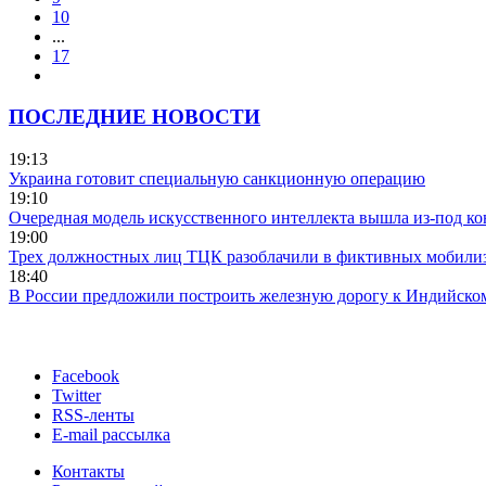
10
...
17
ПОСЛЕДНИЕ НОВОСТИ
19:13
Украина готовит специальную санкционную операцию
19:10
Очередная модель искусственного интеллекта вышла из-под ко
19:00
Трех должностных лиц ТЦК разоблачили в фиктивных мобили
18:40
В России предложили построить железную дорогу к Индийско
Facebook
Twitter
RSS-ленты
E-mail рассылка
Контакты