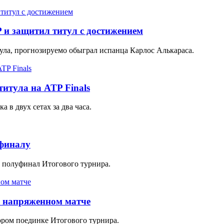
и защитил титул с достижением
ула, прогнозируемо обыграл испанца Карлос Алькараса.
итула на ATP Finals
в двух сетах за два часа.
уфиналу
в полуфинал Итогового турнира.
в напряженном матче
ором поединке Итогового турнира.