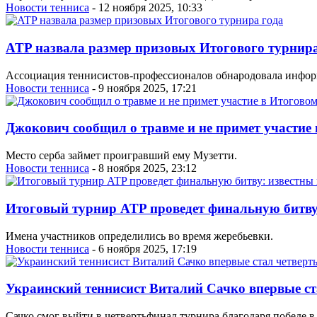
Новости тенниса
- 12 ноября 2025, 10:33
ATP назвала размер призовых Итогового турнира
Ассоциация теннисистов-профессионалов обнародовала информ
Новости тенниса
- 9 ноября 2025, 17:21
Джокович сообщил о травме и не примет участие
Место серба займет проигравший ему Музетти.
Новости тенниса
- 8 ноября 2025, 23:12
Итоговый турнир ATP проведет финальную битву:
Имена участников определились во время жеребьевки.
Новости тенниса
- 6 ноября 2025, 17:19
Украинский теннисист Виталий Сачко впервые с
Сачко смог выйти в четвертьфинал турнира благодаря победе в