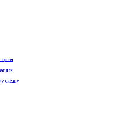
нтроля
зациях
му океану