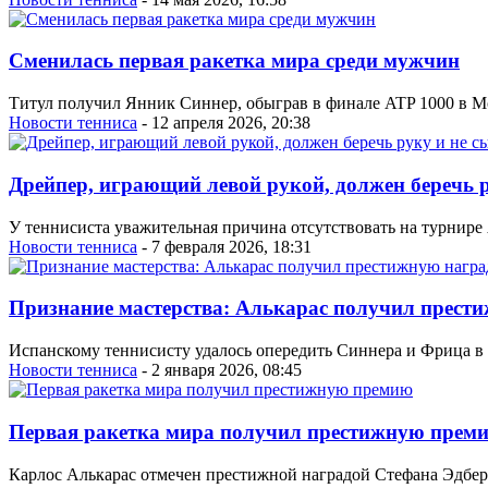
Сменилась первая ракетка мира среди мужчин
Титул получил Янник Синнер, обыграв в финале ATP 1000 в Мо
Новости тенниса
- 12 апреля 2026, 20:38
Дрейпер, играющий левой рукой, должен беречь р
У теннисиста уважительная причина отсутствовать на турнире
Новости тенниса
- 7 февраля 2026, 18:31
Признание мастерства: Алькарас получил прест
Испанскому теннисисту удалось опередить Синнера и Фрица в 
Новости тенниса
- 2 января 2026, 08:45
Первая ракетка мира получил престижную прем
Карлос Алькарас отмечен престижной наградой Стефана Эдбер