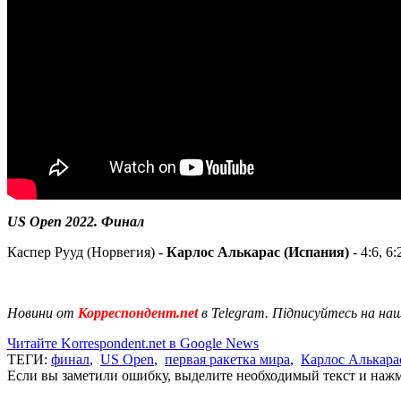
US Open 2022. Финал
Каспер Рууд (Норвегия) -
Карлос Алькарас (Испания)
- 4:6, 6:
Новини от
Корреспондент.net
в Telegram. Підписуйтесь на на
Читайте Korrespondent.net в Google News
ТЕГИ:
финал
,
US Open
,
первая ракетка мира
,
Карлос Алькара
Если вы заметили ошибку, выделите необходимый текст и нажми