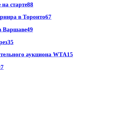
 на старте
88
урнира в Торонто
67
 в Варшаве
49
рез
35
ительного аукциона WTA
15
ы
7