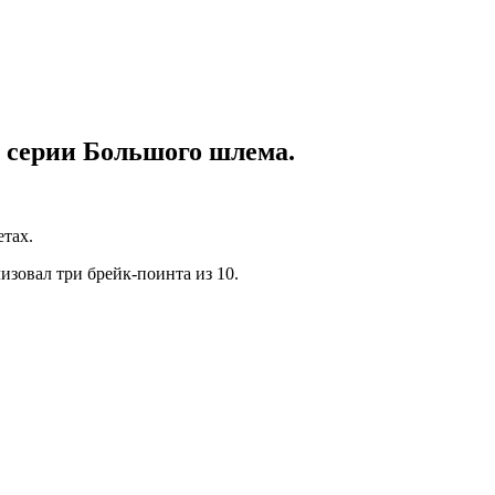
 серии Большого шлема.
етах.
изовал три брейк-поинта из 10.