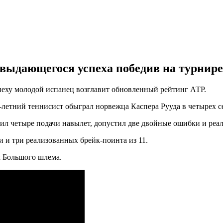
выдающегося успеха победив на турнире
пеху молодой испанец возглавит обновленный рейтинг АТР.
9-летний теннисист обыграл норвежца Каспера Рууда в четырех с
шил четыре подачи навылет, допустил две двойные ошибки и реал
 и три реализованных брейк-поинта из 11.
м Большого шлема.