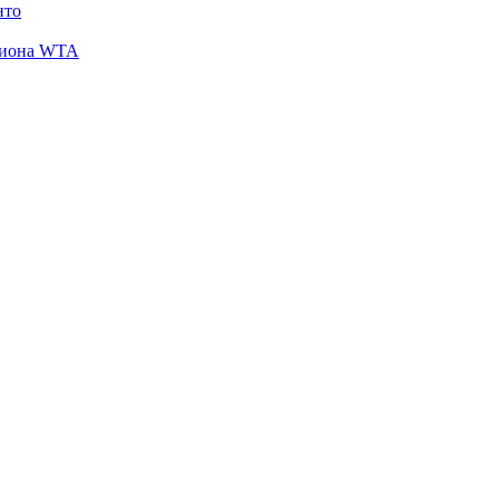
нто
кциона WTA