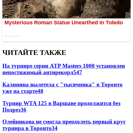
ЧИТАЙТЕ ТАКЖЕ
На турнире серии ATP Masters 1000 установлен
непостижимый антирекорд
547
Калинина вылетела с "тысячника" в Торонто
уже на старте
48
Турнир WTA 125 в Варшаве продолжится без
Подрез
36
Олейникова не смогла преодолеть первый круг
турнира в Торонто
34