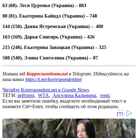
63 (68). Леся Цуренко (Украина) – 883
80 (81). Екатерина Байндл (Украина) – 748
144 (158). Даяна Ястремская (Украина) – 480
163 (169). Дарья Снигирь (Украина) – 426
215 (248). Екатерина Завацкая (Украина) – 325
508 (540). Элина Свитолина (Украина) – 87
Новини від
Корреспондент.net
в Telegram. Підписуйтесь на
наш канал
https://t.me/korrespondentnet
Читайте Korrespondent.net в Google News
ТЕГИ:
рейтинг
,
WTA
,
Ангелина Калинина
,
теніс
Если вы заметили ошибку, выделите необходимый текст и
нажмите Ctrl+Enter, чтобы сообщить об этом редакции.