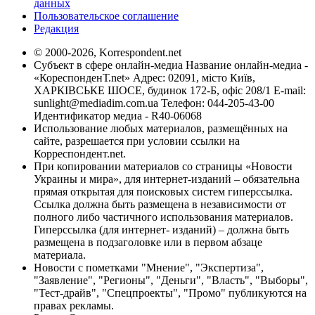
данных
Пользовательское соглашение
Редакция
© 2000-2026, Korrespondent.net
Субъект в сфере онлайн-медиа Название онлайн-медиа -
«КореспонденТ.net» Адрес: 02091, місто Київ,
ХАРКІВСЬКЕ ШОСЕ, будинок 172-Б, офіс 208/1 E-mail:
sunlight@mediadim.com.ua
Телефон: 044-205-43-00
Идентификатор медиа - R40-06068
Использование любых материалов, размещённых на
сайте, разрешается при условии ссылки на
Корреспондент.net.
При копировании материалов со страницы «Новости
Украины и мира», для интернет-изданий – обязательна
прямая открытая для поисковых систем гиперссылка.
Ссылка должна быть размещена в независимости от
полного либо частичного использования материалов.
Гиперссылка (для интернет- изданий) – должна быть
размещена в подзаголовке или в первом абзаце
материала.
Новости с пометками "Мнение", "Экспертиза",
"Заявление", "Регионы", "Деньги", "Власть", "Выборы",
"Тест-драйв", "Спецпроекты", "Промо" публикуются на
правах рекламы.