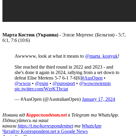
Марта Костюк (Украина)
- Элизе Мертенс (Бельгия) - 5:7,
6:1, 7:6 (10:6)
Awwwww, look at what it means to
@marta_kostyuk
!
She reached the third round in 2022 and 2023 - and
she's done it again in 2024, rallying from a set down to
defeat Elise Mertens 5-7 6-1 7-6[6]
#AusOpen
•
@wwos
•
@espn
•
@eurosport
•
@wowowtennis
pic.twitter.com/WzrKTbciat
— #AusOpen (@AustralianOpen)
January 17, 2024
Новини від
Корреспондент.net
в Telegram та WhatsApp.
Підписуйтесь на наші
канали
https://t.me/korrespondentnet
та
WhatsApp
Читайте Korrespondent.net в Google News