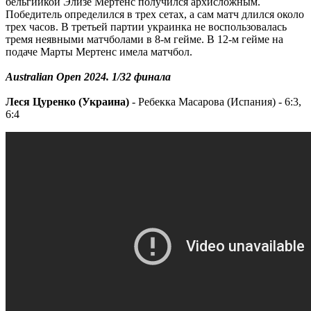
бельгийкой Элизе Мертенс получился архисложным.
Победитель определился в трех сетах, а сам матч длился около
трех часов. В третьей партии украинка не воспользовалась
тремя неявными матчболами в 8-м гейме. В 12-м гейме на
подаче Марты Мертенс имела матчбол.
Australian Open 2024. 1/32 финала
Леся Цуренко (Украина)
- Ребекка Масарова (Испания) - 6:3,
6:4