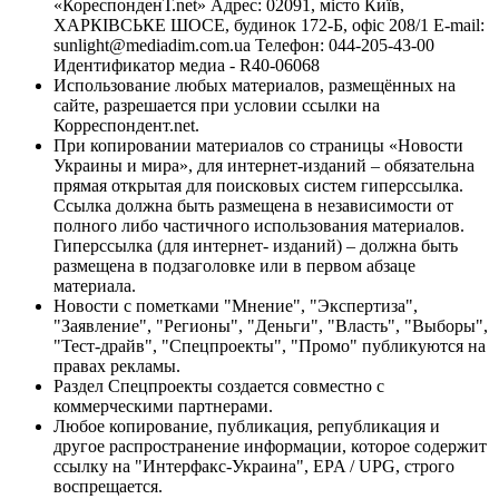
«КореспонденТ.net» Адрес: 02091, місто Київ,
ХАРКІВСЬКЕ ШОСЕ, будинок 172-Б, офіс 208/1 E-mail:
sunlight@mediadim.com.ua
Телефон: 044-205-43-00
Идентификатор медиа - R40-06068
Использование любых материалов, размещённых на
сайте, разрешается при условии ссылки на
Корреспондент.net.
При копировании материалов со страницы «Новости
Украины и мира», для интернет-изданий – обязательна
прямая открытая для поисковых систем гиперссылка.
Ссылка должна быть размещена в независимости от
полного либо частичного использования материалов.
Гиперссылка (для интернет- изданий) – должна быть
размещена в подзаголовке или в первом абзаце
материала.
Новости с пометками "Мнение", "Экспертиза",
"Заявление", "Регионы", "Деньги", "Власть", "Выборы",
"Тест-драйв", "Спецпроекты", "Промо" публикуются на
правах рекламы.
Раздел Спецпроекты создается совместно с
коммерческими партнерами.
Любое копирование, публикация, републикация и
другое распространение информации, которое содержит
ссылку на "Интерфакс-Украина", EPA / UPG, строго
воспрещается.