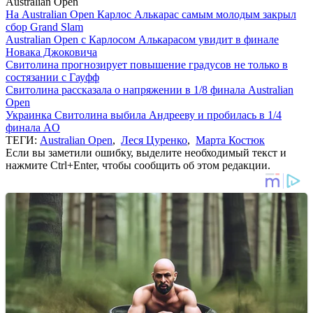
Australian Open
На Australian Open Карлос Алькарас самым молодым закрыл
сбор Grand Slam
Australian Open с Карлосом Алькарасом увидит в финале
Новака Джоковича
Свитолина прогнозирует повышение градусов не только в
состязании с Гауфф
Свитолина рассказала о напряжении в 1/8 финала Australian
Open
Украинка Свитолина выбила Андрееву и пробилась в 1/4
финала AO
ТЕГИ:
Australian Open
,
Леся Цуренко
,
Марта Костюк
Если вы заметили ошибку, выделите необходимый текст и
нажмите Ctrl+Enter, чтобы сообщить об этом редакции.