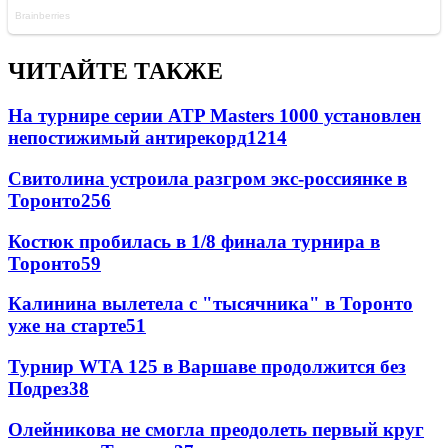
ЧИТАЙТЕ ТАКЖЕ
На турнире серии ATP Masters 1000 установлен
непостижимый антирекорд
1214
Свитолина устроила разгром экс-россиянке в
Торонто
256
Костюк пробилась в 1/8 финала турнира в
Торонто
59
Калинина вылетела с "тысячника" в Торонто
уже на старте
51
Турнир WTA 125 в Варшаве продолжится без
Подрез
38
Олейникова не смогла преодолеть первый круг