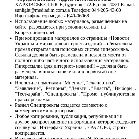
ХАРКІВСЬКЕ ШОСЕ, будинок 172-Б, офіс 208/1 E-mail:
sunlight@mediadim.com.ua
Телефон: 044-205-43-00
Идентификатор медиа - R40-06068
Использование любых материалов, размещённых на
сайте, разрешается при условии ссылки на
Корреспондент.net.
При копировании материалов со страницы «Новости
Украины и мира», для интернет-изданий – обязательна
прямая открытая для поисковых систем гиперссылка.
Ссылка должна быть размещена в независимости от
полного либо частичного использования материалов.
Гиперссылка (для интернет- изданий) – должна быть
размещена в подзаголовке или в первом абзаце
материала.
Новости с пометками "Мнение", "Экспертиза",
"Заявление", "Регионы", "Деньги", "Власть", "Выборы",
"Тест-драйв", "Спецпроекты", "Промо" публикуются на
правах рекламы.
Раздел Спецпроекты создается совместно с
коммерческими партнерами.
Любое копирование, публикация, републикация и
другое распространение информации, которое содержит
ссылку на "Интерфакс-Украина", EPA / UPG, строго
воспрещается.
Владелец веб-страницы в разделе Я- Корреспондент