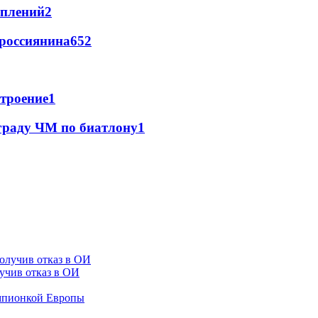
уплений
2
 россиянина
65
2
троение
1
раду ЧМ по биатлону
1
лучив отказ в ОИ
емпионкой Европы