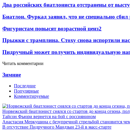
Два российских биатлониста отстранены от выст
Биатлон. Фуркад заявил, что не специально сбил
Фигуристам повысят возрастной ценз
2
Прыжки с трамплина. Стоху снова испортили нас
Пидручный может получить индивидуальную наг
Читать комментарии
Зимние
Последние
Популярные
Комментируемые
Норвежский биатлонист снялся со стартов до конца сезона, по
Тайсон Фьюри вернется на бой с россиянином
Анастасия Меркушина с безупречной стрельбой становится ч
В отсутствие Пидручного Мандзын 23-й в масс-старте