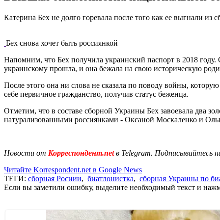
Катерина Бех не долго горевала после того как ее выгнали и
Бех снова хочет быть россиянкой
Напомним, что Бех получила украинский паспорт в 2018 году.
украинскому прошла, и она бежала на свою историческую роди
После этого она ни слова не сказала по поводу войны, которую
себе первичное гражданство, получив статус беженца.
Отметим, что в составе сборной Украины Бех завоевала два зо
натурализованными россиянками - Оксаной Москаленко и Ольг
Новости от
Корреспондент.net
в Telegram. Подписывайтесь н
Читайте Korrespondent.net в Google News
ТЕГИ:
сборная Росиии
,
биатлонистка
,
сборная Украины по би
Если вы заметили ошибку, выделите необходимый текст и нажми