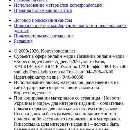
Использование материалов korrespondent.net
Правила пользования сайтом
Договор пользования сайтом
Политика в сфере конфиденциальности и персональных
данных
Пользовательское соглашение
Редакция
© 2000-2026, Korrespondent.net
Субъект в сфере онлайн-медиа Название онлайн-медиа -
«КореспонденТ.net» Адрес: 02091, місто Київ,
ХАРКІВСЬКЕ ШОСЕ, будинок 172-Б, офіс 208/1 E-mail:
sunlight@mediadim.com.ua
Телефон: 044-205-43-00
Идентификатор медиа - R40-06068
Использование любых материалов, размещённых на
сайте, разрешается при условии ссылки на
Корреспондент.net.
При копировании материалов со страницы «Новости
Украины и мира», для интернет-изданий – обязательна
прямая открытая для поисковых систем гиперссылка.
Ссылка должна быть размещена в независимости от
полного либо частичного использования материалов.
Гиперссылка (для интернет- изданий) – должна быть
размещена в подзаголовке или в первом абзаце