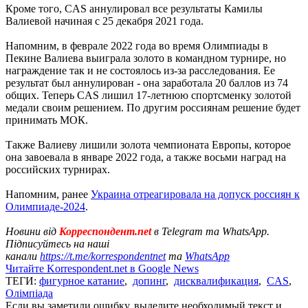
Кроме того, CAS аннулировал все результаты Камилы
Валиевой начиная с 25 декабря 2021 года.
Напомним, в феврале 2022 года во время Олимпиады в
Пекине Валиева выиграла золото в командном турнире, но
награждение так и не состоялось из-за расследования. Ее
результат был аннулирован - она заработала 20 баллов из 74
общих. Теперь CAS лишил 17-летнюю спортсменку золотой
медали своим решением. По другим россиянам решение будет
принимать МОК.
Также Валиеву лишили золота чемпионата Европы, которое
она завоевала в январе 2022 года, а также восьми наград на
российских турнирах.
Напомним, ранее
Украина отреагировала на допуск россиян к
Олимпиаде-2024
.
Новини від
Корреспондент.net
в Telegram та WhatsApp.
Підписуйтесь на наші
канали
https://t.me/korrespondentnet
та
WhatsApp
Читайте Korrespondent.net в Google News
ТЕГИ:
фигурное катание
,
допинг
,
дисквалификация
,
CAS
,
Олімпіада
Если вы заметили ошибку, выделите необходимый текст и