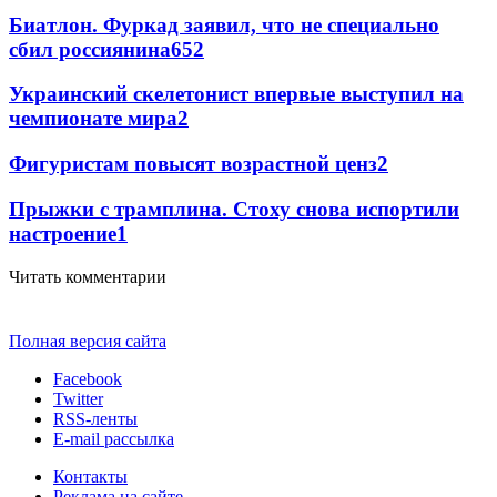
Биатлон. Фуркад заявил, что не специально
сбил россиянина
65
2
Украинский скелетонист впервые выступил на
чемпионате мира
2
Фигуристам повысят возрастной ценз
2
Прыжки с трамплина. Стоху снова испортили
настроение
1
Читать комментарии
Полная версия сайта
Facebook
Twitter
RSS-ленты
E-mail рассылка
Контакты
Реклама на сайте