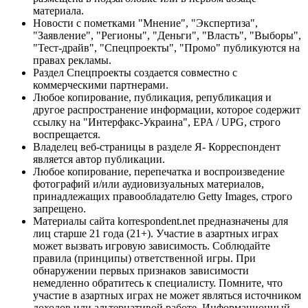
материала.
Новости с пометками "Мнение", "Экспертиза",
"Заявление", "Регионы", "Деньги", "Власть", "Выборы",
"Тест-драйв", "Спецпроекты", "Промо" публикуются на
правах рекламы.
Раздел Спецпроекты создается совместно с
коммерческими партнерами.
Любое копирование, публикация, републикация и
другое распространение информации, которое содержит
ссылку на "Интерфакс-Украина", EPA / UPG, строго
воспрещается.
Владелец веб-страницы в разделе Я- Корреспондент
является автор публикации.
Любое копирование, перепечатка и воспроизведение
фотографий и/или аудиовизуальных материалов,
принадлежащих правообладателю Getty Images, строго
запрещено.
Материалы сайта korrespondent.net предназначены для
лиц старше 21 года (21+). Участие в азартных играх
может вызвать игровую зависимость. Соблюдайте
правила (принципы) ответственной игры. При
обнаружении первых признаков зависимости
немедленно обратитесь к специалисту. Помните, что
участие в азартных играх не может являться источником
доходов или альтернативой работе. Информационный