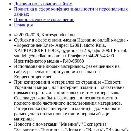
Договор пользования сайтом
Политика в сфере конфиденциальности и персональных
данных
Пользовательское соглашение
Редакция
© 2000-2026, Korrespondent.net
Субъект в сфере онлайн-медиа Название онлайн-медиа -
«КореспонденТ.net» Адрес: 02091, місто Київ,
ХАРКІВСЬКЕ ШОСЕ, будинок 172-Б, офіс 208/1 E-mail:
sunlight@mediadim.com.ua
Телефон: 044-205-43-00
Идентификатор медиа - R40-06068
Использование любых материалов, размещённых на
сайте, разрешается при условии ссылки на
Корреспондент.net.
При копировании материалов со страницы «Новости
Украины и мира», для интернет-изданий – обязательна
прямая открытая для поисковых систем гиперссылка.
Ссылка должна быть размещена в независимости от
полного либо частичного использования материалов.
Гиперссылка (для интернет- изданий) – должна быть
размещена в подзаголовке или в первом абзаце
материала.
Новости с пометками "Мнение", "Экспертиза",
"Заявление", "Регионы", "Деньги", "Власть", "Выборы",