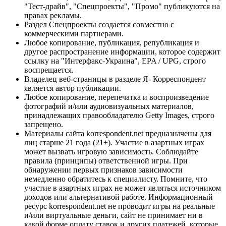
"Тест-драйв", "Спецпроекты", "Промо" публикуются на
правах рекламы.
Раздел Спецпроекты создается совместно с
коммерческими партнерами.
Любое копирование, публикация, републикация и
другое распространение информации, которое содержит
ссылку на "Интерфакс-Украина", EPA / UPG, строго
воспрещается.
Владелец веб-страницы в разделе Я- Корреспондент
является автор публикации.
Любое копирование, перепечатка и воспроизведение
фотографий и/или аудиовизуальных материалов,
принадлежащих правообладателю Getty Images, строго
запрещено.
Материалы сайта korrespondent.net предназначены для
лиц старше 21 года (21+). Участие в азартных играх
может вызвать игровую зависимость. Соблюдайте
правила (принципы) ответственной игры. При
обнаружении первых признаков зависимости
немедленно обратитесь к специалисту. Помните, что
участие в азартных играх не может являться источником
доходов или альтернативой работе. Информационный
ресурс korrespondent.net не проводит игры на реальные
и/или виртуальные деньги, сайт не принимает ни в
какой форме оплату ставок и других платежей, которые