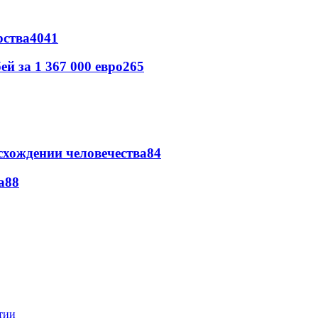
рства
40
41
й за 1 367 000 евро
26
5
схождении человечества
8
4
а
8
8