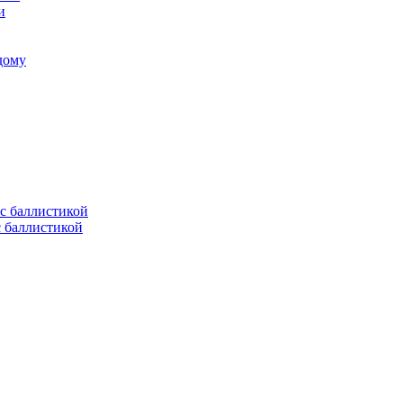
и
 дому
с баллистикой