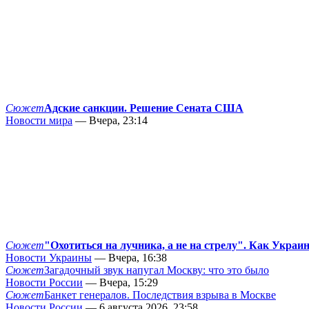
Сюжет
Адские санкции. Решение Сената США
Новости мира
— Вчера, 23:14
Сюжет
"Охотиться на лучника, а не на стрелу". Как Украи
Новости Украины
— Вчера, 16:38
Сюжет
Загадочный звук напугал Москву: что это было
Новости России
— Вчера, 15:29
Сюжет
Банкет генералов. Последствия взрыва в Москве
Новости России
— 6 августа 2026, 23:58