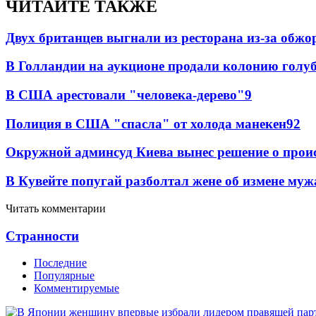
ЧИТАЙТЕ ТАКЖЕ
Двух британцев выгнали из ресторана из-за обжо
В Голландии на аукционе продали колонию голубе
В США арестовали "человека-дерево"
9
Полиция в США "спасла" от холода манекен
9
2
Окружной админсуд Киева вынес решение о прои
В Кувейте попугай разболтал жене об измене муж
Читать комментарии
Странности
Последние
Популярные
Комментируемые