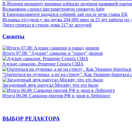
В Японии женщину впервые избрали лидером правящей парти
Волынянин слепил шестиметровую снежную бабу
В Европарламенте раздался собачий лай после речи главы ЕК
Испанка отсудила у экс-мужа 204 000 евро за 25 лет работы по
Дятел спрятал в стенах дома 317 кг желудей
Сюжеты
Итоги 07.08: "Адские" санкции и "парад" дронов
Адские санкции. Решение Сената США
"Охотиться на лучника, а не на стрелу". Как Украине бороться 
Загадочный звук напугал Москву: что это было
Итоги 06.08: Санкции против РФ и дрон в Лейпциге
ВЫБОР РЕДАКТОРА