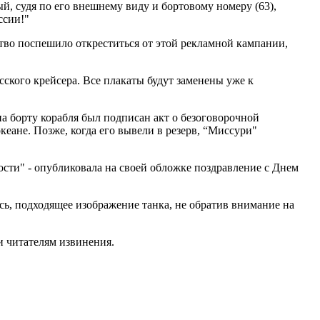
, судя по его внешнему виду и бортовому номеру (63),
ссии!"
ство поспешило откреститься от этой рекламной кампании,
ского крейсера. Все плакаты будут заменены уже к
на борту корабля был подписан акт о безоговорочной
еане. Позже, когда его вывели в резерв, “Миссури"
ости" - опубликовала на своей обложке поздравление с Днем
сь, подходящее изображение танка, не обратив внимание на
и читателям извинения.