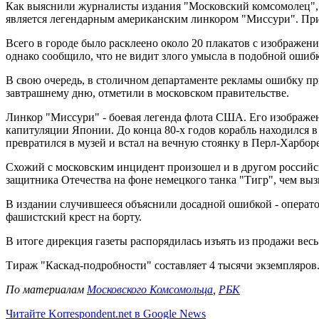
Как выяснили журналисты издания "Московский комсомолец", в 
является легендарным американским линкором "Миссури". При 
Всего в городе было расклеено около 20 плакатов с изображен
однако сообщило, что не видит злого умысла в подобной ошибк
В свою очередь, в столичном департаменте рекламы ошибку при
завтрашнему дню, отметили в московском правительстве.
Линкор "Миссури" - боевая легенда флота США. Его изображени
капитуляции Японии. До конца 80-х годов корабль находился в
превратился в музей и встал на вечную стоянку в Перл-Харборе
Схожий с московским инцидент произошел и в другом российско
защитника Отечества на фоне немецкого танка "Тигр", чем выз
В издании случившееся объяснили досадной ошибкой - операто
фашистский крест на борту.
В итоге дирекция газеты распорядилась изъять из продажи ве
Тираж "Каскад-подробности" составляет 4 тысячи экземпляров
По материалам
Московского Комсомольца
,
РБК
Читайте Korrespondent.net в Google News