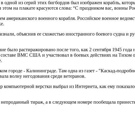
одной из серий этих бигбордов был изображен корабль, который
этом на плакате красуются слова: “С праздником вас, воины Ро
ием американского военного корабля. Российское военное ведом
е.
знали, объяснив ее схожестью иностранного боевого судна и рус
е было растиражировано после того, как 2 сентября 1945 года 
 составе ВМС США и участвовал в боевых действиях на Тихом ок
.
м городе - Калининграде. Там одна из газет - "Каскад-подробн
вала волну негодования среди ветеранов.
р компьютерной верстки выбрал из Интернета, как ему показало
сь непроданный тираж, а в следующем номере пообещала принест
.