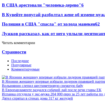
В США арестовали "человека-дерево"
6
В Кувейте попугай разболтал жене об измене муж
Полиция в США "спасла" от холода манекен
6
2
Лужков рассказал, как от него уплыли десятиса
Читать комментарии
Странности
Последние
Популярные
Комментируемые
В Японии женщину впервые избрали лидером правящей парти
Волынянин слепил шестиметровую снежную бабу
В Европарламенте раздался собачий лай после речи главы ЕК
Испанка отсудила у экс-мужа 204 000 евро за 25 лет работы по
Дятел спрятал в стенах дома 317 кг желудей