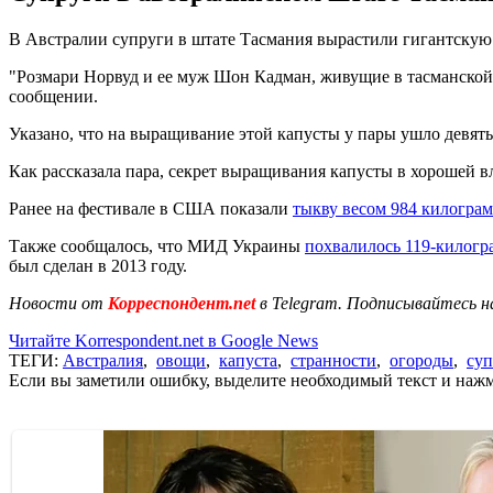
В Австралии супруги в штате Тасмания вырастили гигантскую к
"Розмари Норвуд и ее муж Шон Кадман, живущие в тасманской д
сообщении.
Указано, что на выращивание этой капусты у пары ушло девять 
Как рассказала пара, секрет выращивания капусты в хорошей вл
Ранее на фестивале в США показали
тыкву весом 984 килогра
Также сообщалось, что МИД Украины
похвалилось 119-килог
был сделан в 2013 году.
Новости от
Корреспондент.net
в Telegram. Подписывайтесь н
Читайте Korrespondent.net в Google News
ТЕГИ:
Австралия
,
овощи
,
капуста
,
странности
,
огороды
,
суп
Если вы заметили ошибку, выделите необходимый текст и нажми