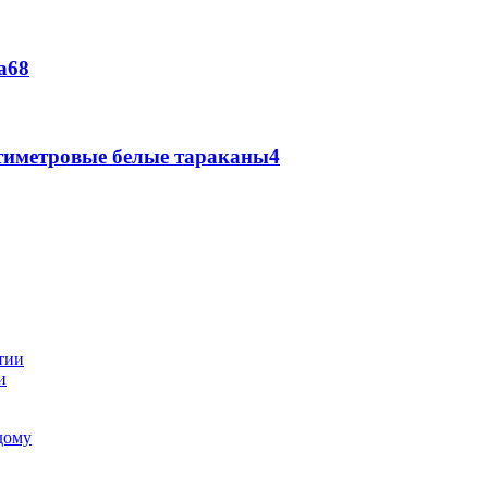
а
6
8
нтиметровые белые тараканы
4
и
 дому