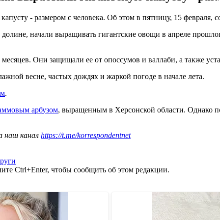
апусту - размером с человека. Об этом в пятницу, 15 февраля, 
олине, начали выращивать гигантские овощи в апреле прошлого 
месяцев. Они защищали ее от опоссумов и валлаби, а также уста
ажной весне, частых дождях и жаркой погоде в начале лета.
мм
.
раммовым арбузом
, выращенным в Херсонской области. Однако по
а наш канал
https://t.me/korrespondentnet
руги
те Ctrl+Enter, чтобы сообщить об этом редакции.