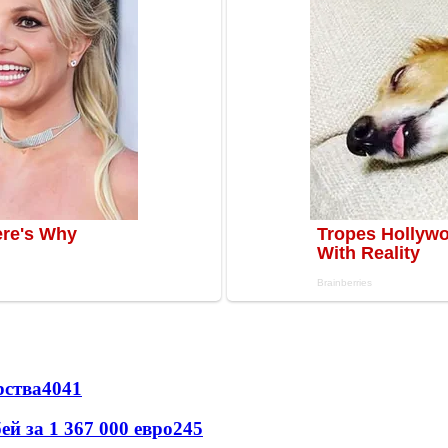
рства
40
41
й за 1 367 000 евро
24
5