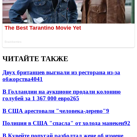
ЧИТАЙТЕ ТАКЖЕ
Двух британцев выгнали из ресторана из-за
обжорства
40
41
В Голландии на аукционе продали колонию
голубей за 1 367 000 евро
26
5
В США арестовали "человека-дерево"
9
Полиция в США "спасла" от холода манекен
9
2
В Кувейте попугай разболтал жене об измене