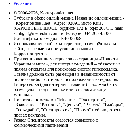
Редакция
© 2000-2026, Korrespondent.net
Субъект в сфере онлайн-медиа Название онлайн-медиа -
«КореспонденТ.net» Адрес: 02091, місто Київ,
ХАРКІВСЬКЕ ШОСЕ, будинок 172-Б, офіс 208/1 E-mail:
sunlight@mediadim.com.ua
Телефон: 044-205-43-00
Идентификатор медиа - R40-06068
Использование любых материалов, размещённых на
сайте, разрешается при условии ссылки на
Корреспондент.net.
При копировании материалов со страницы «Новости
Украины и мира», для интернет-изданий – обязательна
прямая открытая для поисковых систем гиперссылка.
Ссылка должна быть размещена в независимости от
полного либо частичного использования материалов.
Гиперссылка (для интернет- изданий) – должна быть
размещена в подзаголовке или в первом абзаце
материала.
Новости с пометками "Мнение", "Экспертиза",
"Заявление", "Регионы", "Деньги", "Власть", "Выборы",
"Тест-драйв", "Спецпроекты", "Промо" публикуются на
правах рекламы.
Раздел Спецпроекты создается совместно с
коммерческими партнерами.