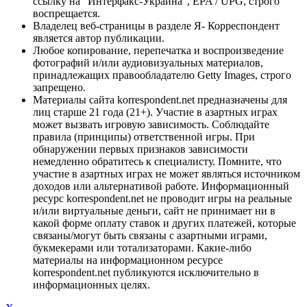
ссылку на "Интерфакс-Украина", EPA / UPG, строго
воспрещается.
Владелец веб-страницы в разделе Я- Корреспондент
является автор публикации.
Любое копирование, перепечатка и воспроизведение
фотографий и/или аудиовизуальных материалов,
принадлежащих правообладателю Getty Images, строго
запрещено.
Материалы сайта korrespondent.net предназначены для
лиц старше 21 года (21+). Участие в азартных играх
может вызвать игровую зависимость. Соблюдайте
правила (принципы) ответственной игры. При
обнаружении первых признаков зависимости
немедленно обратитесь к специалисту. Помните, что
участие в азартных играх не может являться источником
доходов или альтернативой работе. Информационный
ресурс korrespondent.net не проводит игры на реальные
и/или виртуальные деньги, сайт не принимает ни в
какой форме оплату ставок и других платежей, которые
связаны/могут быть связаны с азартными играми,
букмекерами или тотализаторами. Какие-либо
материалы на информационном ресурсе
korrespondent.net публикуются исключительно в
информационных целях.