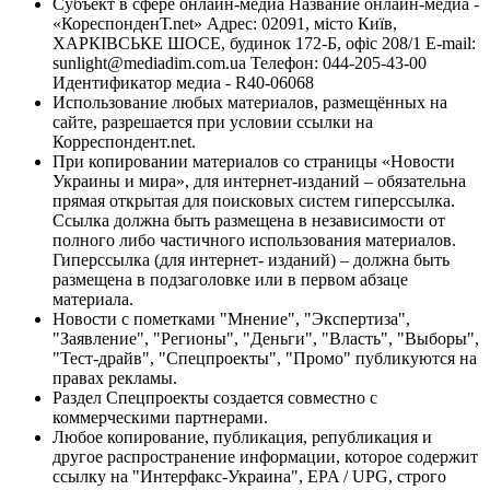
Субъект в сфере онлайн-медиа Название онлайн-медиа -
«КореспонденТ.net» Адрес: 02091, місто Київ,
ХАРКІВСЬКЕ ШОСЕ, будинок 172-Б, офіс 208/1 E-mail:
sunlight@mediadim.com.ua
Телефон: 044-205-43-00
Идентификатор медиа - R40-06068
Использование любых материалов, размещённых на
сайте, разрешается при условии ссылки на
Корреспондент.net.
При копировании материалов со страницы «Новости
Украины и мира», для интернет-изданий – обязательна
прямая открытая для поисковых систем гиперссылка.
Ссылка должна быть размещена в независимости от
полного либо частичного использования материалов.
Гиперссылка (для интернет- изданий) – должна быть
размещена в подзаголовке или в первом абзаце
материала.
Новости с пометками "Мнение", "Экспертиза",
"Заявление", "Регионы", "Деньги", "Власть", "Выборы",
"Тест-драйв", "Спецпроекты", "Промо" публикуются на
правах рекламы.
Раздел Спецпроекты создается совместно с
коммерческими партнерами.
Любое копирование, публикация, републикация и
другое распространение информации, которое содержит
ссылку на "Интерфакс-Украина", EPA / UPG, строго