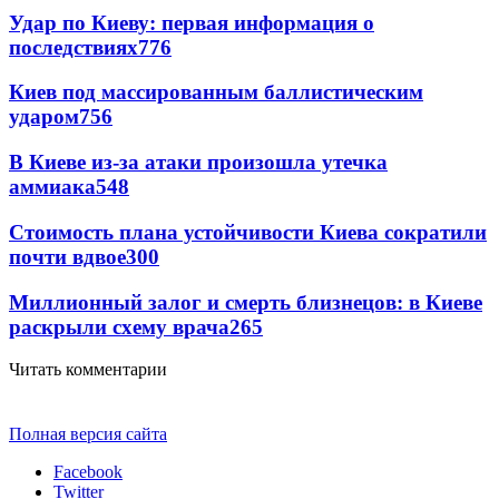
Удар по Киеву: первая информация о
последствиях
776
Киев под массированным баллистическим
ударом
756
В Киеве из-за атаки произошла утечка
аммиака
548
Стоимость плана устойчивости Киева сократили
почти вдвое
300
Миллионный залог и смерть близнецов: в Киеве
раскрыли схему врача
265
Читать комментарии
Полная версия сайта
Facebook
Twitter