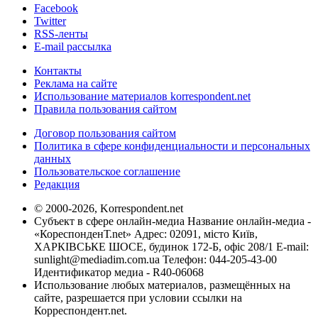
Facebook
Twitter
RSS-ленты
E-mail рассылка
Контакты
Реклама на сайте
Использование материалов korrespondent.net
Правила пользования сайтом
Договор пользования сайтом
Политика в сфере конфиденциальности и персональных
данных
Пользовательское соглашение
Редакция
© 2000-2026, Korrespondent.net
Субъект в сфере онлайн-медиа Название онлайн-медиа -
«КореспонденТ.net» Адрес: 02091, місто Київ,
ХАРКІВСЬКЕ ШОСЕ, будинок 172-Б, офіс 208/1 E-mail:
sunlight@mediadim.com.ua
Телефон: 044-205-43-00
Идентификатор медиа - R40-06068
Использование любых материалов, размещённых на
сайте, разрешается при условии ссылки на
Корреспондент.net.