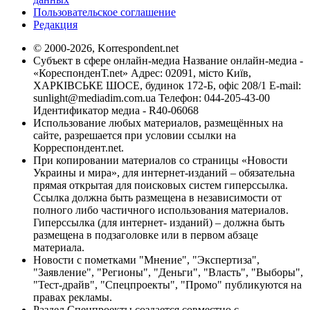
Пользовательское соглашение
Редакция
© 2000-2026, Korrespondent.net
Субъект в сфере онлайн-медиа Название онлайн-медиа -
«КореспонденТ.net» Адрес: 02091, місто Київ,
ХАРКІВСЬКЕ ШОСЕ, будинок 172-Б, офіс 208/1 E-mail:
sunlight@mediadim.com.ua
Телефон: 044-205-43-00
Идентификатор медиа - R40-06068
Использование любых материалов, размещённых на
сайте, разрешается при условии ссылки на
Корреспондент.net.
При копировании материалов со страницы «Новости
Украины и мира», для интернет-изданий – обязательна
прямая открытая для поисковых систем гиперссылка.
Ссылка должна быть размещена в независимости от
полного либо частичного использования материалов.
Гиперссылка (для интернет- изданий) – должна быть
размещена в подзаголовке или в первом абзаце
материала.
Новости с пометками "Мнение", "Экспертиза",
"Заявление", "Регионы", "Деньги", "Власть", "Выборы",
"Тест-драйв", "Спецпроекты", "Промо" публикуются на
правах рекламы.
Раздел Спецпроекты создается совместно с