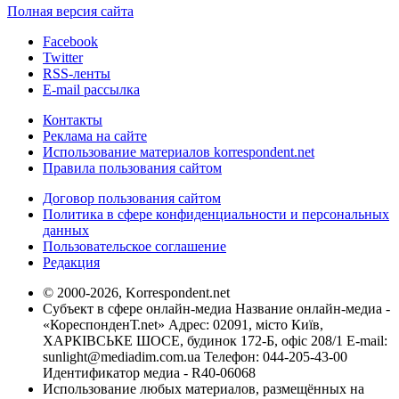
Полная версия сайта
Facebook
Twitter
RSS-ленты
E-mail рассылка
Контакты
Реклама на сайте
Использование материалов korrespondent.net
Правила пользования сайтом
Договор пользования сайтом
Политика в сфере конфиденциальности и персональных
данных
Пользовательское соглашение
Редакция
© 2000-2026, Korrespondent.net
Субъект в сфере онлайн-медиа Название онлайн-медиа -
«КореспонденТ.net» Адрес: 02091, місто Київ,
ХАРКІВСЬКЕ ШОСЕ, будинок 172-Б, офіс 208/1 E-mail:
sunlight@mediadim.com.ua
Телефон: 044-205-43-00
Идентификатор медиа - R40-06068
Использование любых материалов, размещённых на