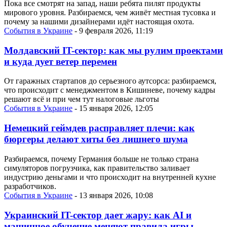
Пока все смотрят на запад, наши ребята пилят продукты
мирового уровня. Разбираемся, чем живёт местная тусовка и
почему за нашими дизайнерами идёт настоящая охота.
События в Украине
- 9 февраля 2026, 11:19
Молдавский IT-сектор: как мы рулим проектами
и куда дует ветер перемен
От гаражных стартапов до серьезного аутсорса: разбираемся,
что происходит с менеджментом в Кишиневе, почему кадры
решают всё и при чем тут налоговые льготы
События в Украине
- 15 января 2026, 12:05
Немецкий геймдев расправляет плечи: как
бюргеры делают хиты без лишнего шума
Разбираемся, почему Германия больше не только страна
симуляторов погрузчика, как правительство заливает
индустрию деньгами и что происходит на внутренней кухне
разработчиков.
События в Украине
- 13 января 2026, 10:08
Украинский IT-сектор дает жару: как AI и
машинное обучение меняют правила игры