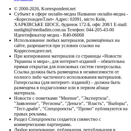
© 2000-2026, Korrespondent.net
Субъект в сфере онлайн-медиа Название онлайн-медиа -
«КореспонденТ.net» Адрес: 02091, місто Київ,
ХАРКІВСЬКЕ ШОСЕ, будинок 172-Б, офіс 208/1 E-mail:
sunlight@mediadim.com.ua
Телефон: 044-205-43-00
Идентификатор медиа - R40-06068
Использование любых материалов, размещённых на
сайте, разрешается при условии ссылки на
Корреспондент.net.
При копировании материалов со страницы «Новости
Украины и мира», для интернет-изданий – обязательна
прямая открытая для поисковых систем гиперссылка.
Ссылка должна быть размещена в независимости от
полного либо частичного использования материалов.
Гиперссылка (для интернет- изданий) – должна быть
размещена в подзаголовке или в первом абзаце
материала.
Новости с пометками "Мнение", "Экспертиза",
"Заявление", "Регионы", "Деньги", "Власть", "Выборы",
"Тест-драйв", "Спецпроекты", "Промо" публикуются на
правах рекламы.
Раздел Спецпроекты создается совместно с
коммерческими партнерами.
Любое копирование, публикация, републикация и