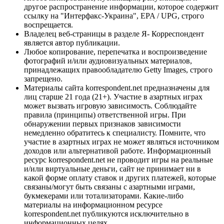
другое распространение информации, которое содержит
ссылку на "Интерфакс-Украина", EPA / UPG, строго
воспрещается.
Владелец веб-страницы в разделе Я- Корреспондент
является автор публикации.
Любое копирование, перепечатка и воспроизведение
фотографий и/или аудиовизуальных материалов,
принадлежащих правообладателю Getty Images, строго
запрещено.
Материалы сайта korrespondent.net предназначены для
лиц старше 21 года (21+). Участие в азартных играх
может вызвать игровую зависимость. Соблюдайте
правила (принципы) ответственной игры. При
обнаружении первых признаков зависимости
немедленно обратитесь к специалисту. Помните, что
участие в азартных играх не может являться источником
доходов или альтернативой работе. Информационный
ресурс korrespondent.net не проводит игры на реальные
и/или виртуальные деньги, сайт не принимает ни в
какой форме оплату ставок и других платежей, которые
связаны/могут быть связаны с азартными играми,
букмекерами или тотализаторами. Какие-либо
материалы на информационном ресурсе
korrespondent.net публикуются исключительно в
информационных целях.