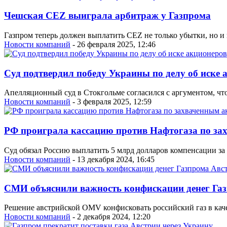
Чешская CEZ выиграла арбитраж у Газпрома
Газпром теперь должен выплатить CEZ не только убытки, но и
Новости компаний
- 26 февраля 2025, 12:46
Суд подтвердил победу Украины по делу об иске
Апелляционный суд в Стокгольме согласился с аргументом, чт
Новости компаний
- 3 февраля 2025, 12:59
РФ проиграла кассацию против Нафтогаза по з
Суд обязал Россию выплатить 5 млрд долларов компенсации за
Новости компаний
- 13 декабря 2024, 16:45
СМИ объяснили важность конфискации денег Га
Решение австрийской OMV конфисковать российский газ в каче
Новости компаний
- 2 декабря 2024, 12:20