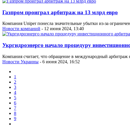
Газпром проиграл арбитраж на 13 млрд евро
Компания Uniper понесла значительные убытки из-за ограничени
Новости компаний
- 12 июня 2024, 13:40
Укргидроэнерго начало процедуру инвестиционно
Компания считает, что обращение в международный арбитраж я
Новости Украины
- 6 июня 2024, 16:52
1
2
3
4
5
6
7
8
9