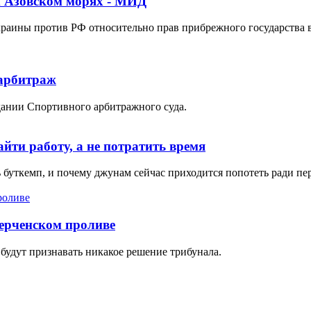
и Азовском морях - МИД
раины против РФ относительно прав прибрежного государства в
 арбитраж
едании Спортивного арбитражного суда.
йти работу, а не потратить время
ь буткемп, и почему джунам сейчас приходится попотеть ради пе
ерченском проливе
 будут признавать никакое решение трибунала.