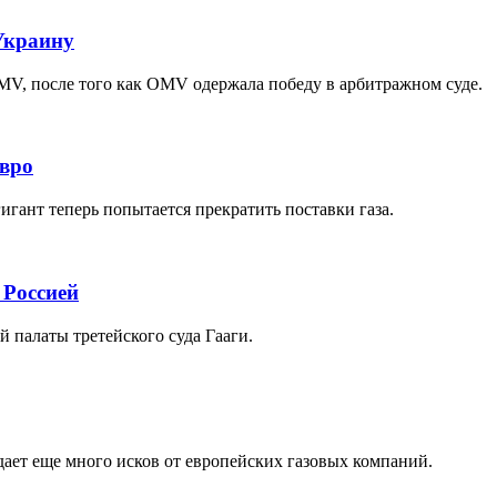
 Украину
MV, после того как OMV одержала победу в арбитражном суде.
евро
игант теперь попытается прекратить поставки газа.
 Россией
й палаты третейского суда Гааги.
дает еще много исков от европейских газовых компаний.