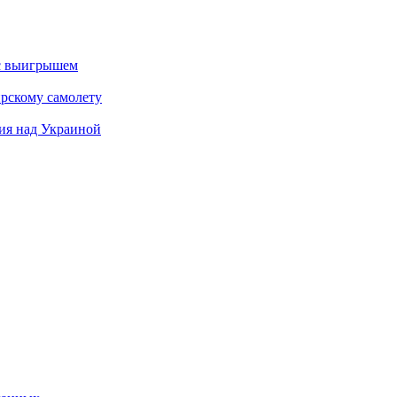
 с выигрышем
ирскому самолету
тия над Украиной