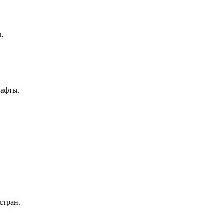
.
нафты.
стран.