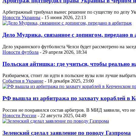
Арбитраж подтвердил права Украины в Черном 
Арбитражный трибунал вынес решение по существу по делу Ук
Новости Украины
- 15 июня 2026, 22:13
Дело Мудрика, связанное с допингом, передано в
Дело украинского футболиста Челси будет рассмотрено на зас
Новости футбола
- 29 апреля 2026, 18:34
Польская айтишка: где учиться, чтобы реально на
Разбираемся, стоит ли идти в польские вузы или лучше выбрат
События в Украине
- 18 декабря 2025, 23:00
РФ вышла из арбитража по захвату кораблей в К
России не понравился состав арбитров. В МИД заявили, что не
Новости России
- 22 августа 2025, 04:49
Зеленский сделал заявление по поводу Газпрома