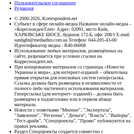
Пользовательское соглашение
Редакция
© 2000-2026, Korrespondent.net
Субъект в сфере онлайн-медиа Название онлайн-медиа -
«КореспонденТ.net» Адрес: 02091, місто Київ,
ХАРКІВСЬКЕ ШОСЕ, будинок 172-Б, офіс 208/1 E-mail:
sunlight@mediadim.com.ua
Телефон: 044-205-43-00
Идентификатор медиа - R40-06068
Использование любых материалов, размещённых на
сайте, разрешается при условии ссылки на
Корреспондент.net.
При копировании материалов со страницы «Новости
Украины и мира», для интернет-изданий – обязательна
прямая открытая для поисковых систем гиперссылка.
Ссылка должна быть размещена в независимости от
полного либо частичного использования материалов.
Гиперссылка (для интернет- изданий) – должна быть
размещена в подзаголовке или в первом абзаце
материала.
Новости с пометками "Мнение", "Экспертиза",
"Заявление", "Регионы", "Деньги", "Власть", "Выборы",
"Тест-драйв", "Спецпроекты", "Промо" публикуются на
правах рекламы.
Раздел Спецпроекты создается совместно с