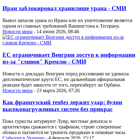
Иран заблокировал хранилище урана - СМИ
Вывоз запасов урана из Ирана или их уничтожение является
одним из главных требований Вашингтона к Тегерану.
Новости мира
- 14 июня 2026, 08:46
ЕС ограничивает Венгрии доступ к информации
из-за "сливов" Кремлю - СМИ
Новость о докладах Венгрии перед россиянами не удивила
дипломатические круги ЕС, но дальнейшая официальная
реакция будет зависеть от того, переизберут ли Орбана.
Новости мира
- 23 марта 2026, 07:26
Как французский техбез держит удар: будни
высоконагруженных систем без прикрас
Пока туристы штурмуют Лувр, местные девопсы и
архитекторы сражаются с трафиком, строят суверенные
облака и пытаются не уронить продакшн в пиковые часы.
События в Украине
- 4 февраля 2026, 15:17