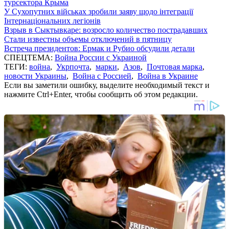
турсектора Крыма
У Сухопутних військах зробили заяву щодо інтеграції
Інтернаціональних легіонів
Взрыв в Сыктывкаре: возросло количество пострадавших
Стали известны объемы отключений в пятницу
Встреча президентов: Ермак и Рубио обсудили детали
СПЕЦТЕМА:
Война России с Украиной
ТЕГИ:
война
,
Укрпочта
,
марки
,
Азов
,
Почтовая марка
,
новости Украины
,
Война с Россией
,
Война в Украине
Если вы заметили ошибку, выделите необходимый текст и
нажмите Ctrl+Enter, чтобы сообщить об этом редакции.