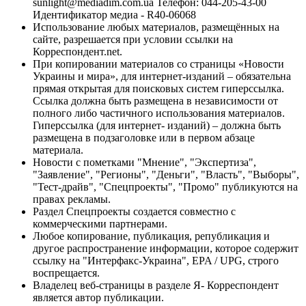
sunlight@mediadim.com.ua
Телефон: 044-205-43-00
Идентификатор медиа - R40-06068
Использование любых материалов, размещённых на
сайте, разрешается при условии ссылки на
Корреспондент.net.
При копировании материалов со страницы «Новости
Украины и мира», для интернет-изданий – обязательна
прямая открытая для поисковых систем гиперссылка.
Ссылка должна быть размещена в независимости от
полного либо частичного использования материалов.
Гиперссылка (для интернет- изданий) – должна быть
размещена в подзаголовке или в первом абзаце
материала.
Новости с пометками "Мнение", "Экспертиза",
"Заявление", "Регионы", "Деньги", "Власть", "Выборы",
"Тест-драйв", "Спецпроекты", "Промо" публикуются на
правах рекламы.
Раздел Спецпроекты создается совместно с
коммерческими партнерами.
Любое копирование, публикация, републикация и
другое распространение информации, которое содержит
ссылку на "Интерфакс-Украина", EPA / UPG, строго
воспрещается.
Владелец веб-страницы в разделе Я- Корреспондент
является автор публикации.