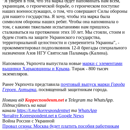
"Я уверен в том, что эта марка будет напоминать нам всем,
украинцам, о героической борьбе, о героическом поступке
наших военнослужащих, о том, что совершают Силы обороны
для нашего государства. Я хочу, чтобы эта марка была
символом обороны наших ребят. Чтобы она напоминала о
том, с какими тяжелыми испытаниями нам пришлось
сталкиваться на протяжении этих 10 лет. Мы стояли, стоим и
будем стоять на защите Украинского государства,
территориальной целостности и суверенитета Украины", -
прокомментировал подполковник 12-й бригады специального
назначения Азов НГУ Святослав Паламарь (Калина).
Напомним, Укрпочта выпустила новые
марки с элементами
вышивки Харьковщины и Крыма
. Тираж - 800 тысяч
экземпляров.
Ранее Укрпочта представила
почтовый выпуск марки
Города
Героев. Ахтырка
, посвященный защитникам города.
Новини від
Корреспондент.net
в Telegram та WhatsApp.
Підписуйтесь на наші
канали
https://t.me/korrespondentnet
та
WhatsApp
Читайте Korrespondent.net в Google News
Война России с Украиной
Провал сезона: Москва будет платить пособия работникам