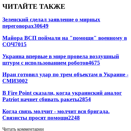
ЧИТАЙТЕ ТАКЖЕ
Зеленский сделал заявление о мирных
переговорах
30649
Майора ВСП поймали на "помощи" военному в
СОЧ
7015
Украина впервые в мире провела воздушный
штурм с использованием роботов
4675
Иран готовил удар по трем объектам в Украине -
СМИ
3002
В Fire Point сказали, когда украинский аналог
Patriot начнет сбивать ракеты
2854
Когда связь молчит - молчит вся бригада.
Связисты просят помощи
2248
Читать комментарии