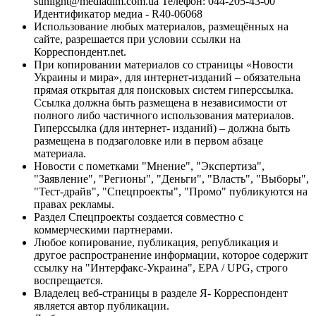
sunlight@mediadim.com.ua
Телефон: 044-205-43-00
Идентификатор медиа - R40-06068
Использование любых материалов, размещённых на
сайте, разрешается при условии ссылки на
Корреспондент.net.
При копировании материалов со страницы «Новости
Украины и мира», для интернет-изданий – обязательна
прямая открытая для поисковых систем гиперссылка.
Ссылка должна быть размещена в независимости от
полного либо частичного использования материалов.
Гиперссылка (для интернет- изданий) – должна быть
размещена в подзаголовке или в первом абзаце
материала.
Новости с пометками "Мнение", "Экспертиза",
"Заявление", "Регионы", "Деньги", "Власть", "Выборы",
"Тест-драйв", "Спецпроекты", "Промо" публикуются на
правах рекламы.
Раздел Спецпроекты создается совместно с
коммерческими партнерами.
Любое копирование, публикация, републикация и
другое распространение информации, которое содержит
ссылку на "Интерфакс-Украина", EPA / UPG, строго
воспрещается.
Владелец веб-страницы в разделе Я- Корреспондент
является автор публикации.