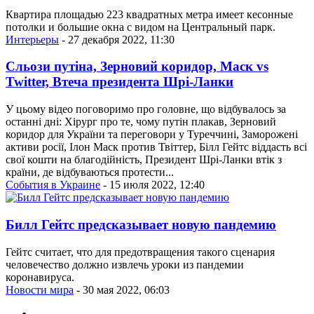
Квартира площадью 223 квадратных метра имеет кесонные
потолки и большие окна с видом на Центральный парк.
Интерьеры
- 27 декабря 2022, 11:30
Сльози путіна, Зерновий коридор, Маск vs
Twitter, Втеча президента Шрі-Ланки
У цьому відео поговоримо про головне, що відбувалось за
останні дні: Хірург про те, чому путін плакав, Зерновий
коридор для України та переговори у Туреччині, Заморожені
активи росії, Ілон Маск против Твіттер, Білл Гейтс віддасть всі
свої кошти на благодійність, Президент Шрі-Ланки втік з
країни, де відбуваються протести...
События в Украине
- 15 июля 2022, 12:40
Билл Гейтс предсказывает новую пандемию
Гейтс считает, что для предотвращения такого сценария
человечество должно извлечь уроки из пандемии
коронавируса.
Новости мира
- 30 мая 2022, 06:03