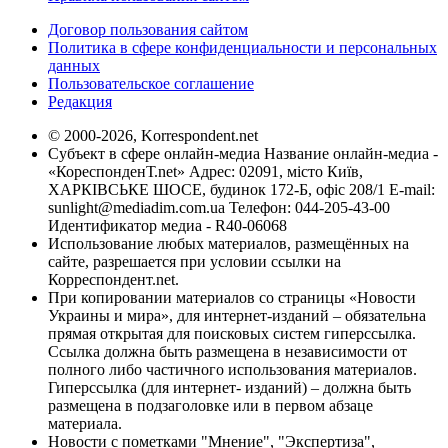
Договор пользования сайтом
Политика в сфере конфиденциальности и персональных
данных
Пользовательское соглашение
Редакция
© 2000-2026, Korrespondent.net
Субъект в сфере онлайн-медиа Название онлайн-медиа -
«КореспонденТ.net» Адрес: 02091, місто Київ,
ХАРКІВСЬКЕ ШОСЕ, будинок 172-Б, офіс 208/1 E-mail:
sunlight@mediadim.com.ua
Телефон: 044-205-43-00
Идентификатор медиа - R40-06068
Использование любых материалов, размещённых на
сайте, разрешается при условии ссылки на
Корреспондент.net.
При копировании материалов со страницы «Новости
Украины и мира», для интернет-изданий – обязательна
прямая открытая для поисковых систем гиперссылка.
Ссылка должна быть размещена в независимости от
полного либо частичного использования материалов.
Гиперссылка (для интернет- изданий) – должна быть
размещена в подзаголовке или в первом абзаце
материала.
Новости с пометками "Мнение", "Экспертиза",