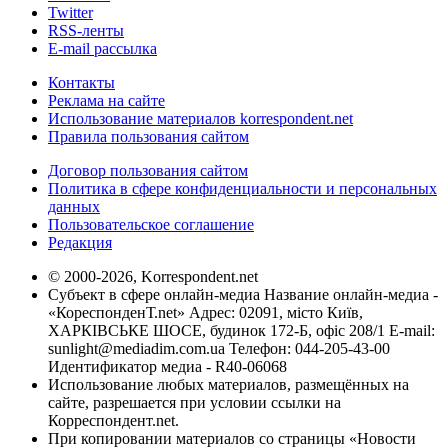
Twitter
RSS-ленты
E-mail рассылка
Контакты
Реклама на сайте
Использование материалов korrespondent.net
Правила пользования сайтом
Договор пользования сайтом
Политика в сфере конфиденциальности и персональных
данных
Пользовательское соглашение
Редакция
© 2000-2026, Korrespondent.net
Субъект в сфере онлайн-медиа Название онлайн-медиа -
«КореспонденТ.net» Адрес: 02091, місто Київ,
ХАРКІВСЬКЕ ШОСЕ, будинок 172-Б, офіс 208/1 E-mail:
sunlight@mediadim.com.ua
Телефон: 044-205-43-00
Идентификатор медиа - R40-06068
Использование любых материалов, размещённых на
сайте, разрешается при условии ссылки на
Корреспондент.net.
При копировании материалов со страницы «Новости