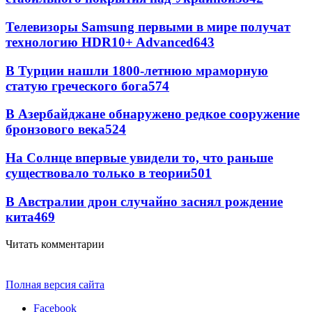
Телевизоры Samsung первыми в мире получат
технологию HDR10+ Advanced
643
В Турции нашли 1800-летнюю мраморную
статую греческого бога
574
В Азербайджане обнаружено редкое сооружение
бронзового века
524
На Солнце впервые увидели то, что раньше
существовало только в теории
501
В Австралии дрон случайно заснял рождение
кита
469
Читать комментарии
Полная версия сайта
Facebook