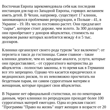
Восточная Европа зарекомендовала себя как последняя
инстанция для пар из Западной Европы, горящих желанием
иметь детей. В Чехии, например, существует 17 клиник,
занимающихся проблемами репродукции, в Польше - 41, в
Украине - 19. Их число постоянно растет. Они предлагают
"сырье", которое стоит дороже, чем золото. За 300 долларов
они приобретают у доноров яйцеклетки, стоимость на
мировом рынке которых колеблется между 4 и 5 тыс.
долларов.
Клиники организуют своего рода туризм "все включено": от
перелета и такси до гостиницы. Самое главное - такие
клиники дешевле, чем их западные аналоги, услуги, которые
они предоставляют, - от суррогатного материнства до
яйцеклеток - полностью законны, в то время как в Германии
все это запрещено. Однако что касается юридических и
медицинских рисков, то их невозможно просчитать ни
бездетным парам, ни самим суррогатным матерям и
женщинам, которые продают свои яйцеклетки.
В Украине нет официальной статистики, но по некоторым
данным, через клиники по репродукции проходят более 100
суррогатных матерей ежегодно. Одна из реклам гласит:
"Программа "Право на жизнь" ищет женщин в возрасте от 20