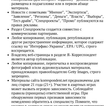
размещена в подзаголовке или в первом абзаце
материала.
Новости с пометками "Мнение", "Экспертиза",
"Заявление", "Регионы", "Деньги", "Власть", "Выборы",
"Тест-драйв", "Спецпроекты", "Промо" публикуются на
правах рекламы.
Раздел Спецпроекты создается совместно с
коммерческими партнерами.
Любое копирование, публикация, републикация и
другое распространение информации, которое содержит
ссылку на "Интерфакс-Украина", EPA / UPG, строго
воспрещается.
Владелец веб-страницы в разделе Я- Корреспондент
является автор публикации.
Любое копирование, перепечатка и воспроизведение
фотографий и/или аудиовизуальных материалов,
принадлежащих правообладателю Getty Images, строго
запрещено.
Материалы сайта korrespondent.net предназначены для
лиц старше 21 года (21+). Участие в азартных играх
может вызвать игровую зависимость. Соблюдайте
правила (принципы) ответственной игры. При
обнаружении первых признаков зависимости
немедленно обратитесь к специалисту. Помните, что
участие в азартных играх не может являться источником