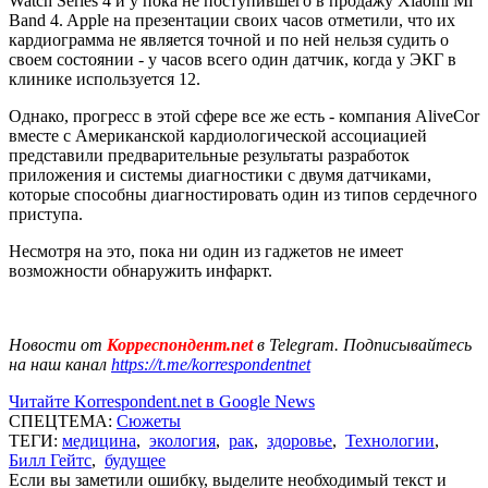
Watch Series 4 и у пока не поступившего в продажу Xiaomi Mi
Band 4. Apple на презентации своих часов отметили, что их
кардиограмма не является точной и по ней нельзя судить о
своем состоянии - у часов всего один датчик, когда у ЭКГ в
клинике используется 12.
Однако, прогресс в этой сфере все же есть - компания AliveCor
вместе с Американской кардиологической ассоциацией
представили предварительные результаты разработок
приложения и системы диагностики с двумя датчиками,
которые способны диагностировать один из типов сердечного
приступа.
Несмотря на это, пока ни один из гаджетов не имеет
возможности обнаружить инфаркт.
Новости от
Корреспондент.net
в Telegram. Подписывайтесь
на наш канал
https://t.me/korrespondentnet
Читайте Korrespondent.net в Google News
СПЕЦТЕМА:
Сюжеты
ТЕГИ:
медицина
,
экология
,
рак
,
здоровье
,
Технологии
,
Билл Гейтс
,
будущее
Если вы заметили ошибку, выделите необходимый текст и