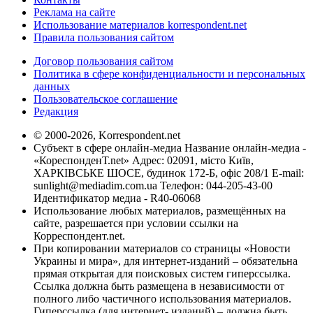
Реклама на сайте
Использование материалов korrespondent.net
Правила пользования сайтом
Договор пользования сайтом
Политика в сфере конфиденциальности и персональных
данных
Пользовательское соглашение
Редакция
© 2000-2026, Korrespondent.net
Субъект в сфере онлайн-медиа Название онлайн-медиа -
«КореспонденТ.net» Адрес: 02091, місто Київ,
ХАРКІВСЬКЕ ШОСЕ, будинок 172-Б, офіс 208/1 E-mail:
sunlight@mediadim.com.ua
Телефон: 044-205-43-00
Идентификатор медиа - R40-06068
Использование любых материалов, размещённых на
сайте, разрешается при условии ссылки на
Корреспондент.net.
При копировании материалов со страницы «Новости
Украины и мира», для интернет-изданий – обязательна
прямая открытая для поисковых систем гиперссылка.
Ссылка должна быть размещена в независимости от
полного либо частичного использования материалов.
Гиперссылка (для интернет- изданий) – должна быть