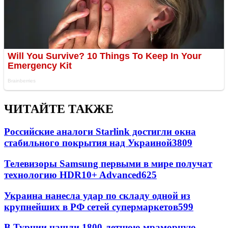
ЧИТАЙТЕ ТАКЖЕ
Российские аналоги Starlink достигли окна
стабильного покрытия над Украиной
3809
Телевизоры Samsung первыми в мире получат
технологию HDR10+ Advanced
625
Украина нанесла удар по складу одной из
крупнейших в РФ сетей супермаркетов
599
В Турции нашли 1800-летнюю мраморную