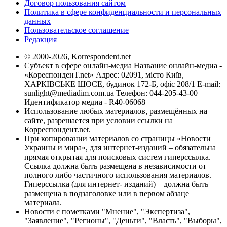
Договор пользования сайтом
Политика в сфере конфиденциальности и персональных
данных
Пользовательское соглашение
Редакция
© 2000-2026, Korrespondent.net
Субъект в сфере онлайн-медиа Название онлайн-медиа -
«КореспонденТ.net» Адрес: 02091, місто Київ,
ХАРКІВСЬКЕ ШОСЕ, будинок 172-Б, офіс 208/1 E-mail:
sunlight@mediadim.com.ua
Телефон: 044-205-43-00
Идентификатор медиа - R40-06068
Использование любых материалов, размещённых на
сайте, разрешается при условии ссылки на
Корреспондент.net.
При копировании материалов со страницы «Новости
Украины и мира», для интернет-изданий – обязательна
прямая открытая для поисковых систем гиперссылка.
Ссылка должна быть размещена в независимости от
полного либо частичного использования материалов.
Гиперссылка (для интернет- изданий) – должна быть
размещена в подзаголовке или в первом абзаце
материала.
Новости с пометками "Мнение", "Экспертиза",
"Заявление", "Регионы", "Деньги", "Власть", "Выборы",