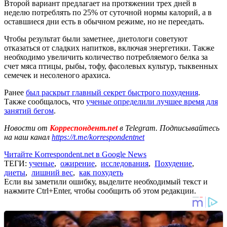
Второй вариант предлагает на протяжении трех дней в
неделю потреблять по 25% от суточной нормы калорий, а в
оставшиеся дни есть в обычном режиме, но не переедать.
Чтобы результат были заметнее, диетологи советуют
отказаться от сладких напитков, включая энергетики. Также
необходимо увеличить количество потребляемого белка за
счет мяса птицы, рыбы, тофу, фасолевых культур, тыквенных
семечек и несоленого арахиса.
Ранее
был раскрыт главный секрет быстрого похудения
.
Также сообщалось, что
ученые определили лучшее время для
занятий бегом
.
Новости от
Корреспондент.net
в Telegram. Подписывайтесь
на наш канал
https://t.me/korrespondentnet
Читайте Korrespondent.net в Google News
ТЕГИ:
ученые
,
ожирение
,
исследования
,
Похудение
,
диеты
,
лишний вес
,
как похудеть
Если вы заметили ошибку, выделите необходимый текст и
нажмите Ctrl+Enter, чтобы сообщить об этом редакции.