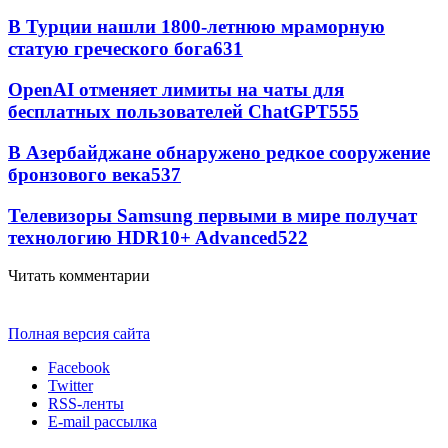
В Турции нашли 1800-летнюю мраморную
статую греческого бога
631
OpenAI отменяет лимиты на чаты для
бесплатных пользователей ChatGPT
555
В Азербайджане обнаружено редкое сооружение
бронзового века
537
Телевизоры Samsung первыми в мире получат
технологию HDR10+ Advanced
522
Читать комментарии
Полная версия сайта
Facebook
Twitter
RSS-ленты
E-mail рассылка