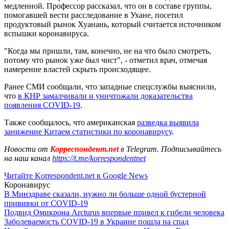
медленной. Профессор рассказал, что он в составе группы,
помогавшей вести расследование в Ухане, посетил
продуктовый рынок Хуанань, который считается источником
вспышки коронавируса.
"Когда мы пришли, там, конечно, не на что было смотреть,
потому что рынок уже был чист", - отметил врач, отмечая
намерение властей скрыть происходящее.
Ранее СМИ сообщали, что западные спецслужбы выяснили,
что
в КНР замалчивали и уничтожали доказательства
появления COVID-19
.
Также сообщалось, что американская
разведка выявила
занижение Китаем статистики по коронавирусу
.
Новости от
Корреспондент.net
в Telegram. Подписывайтесь
на наш канал
https://t.me/korrespondentnet
Читайте Korrespondent.net в Google News
Коронавирус
В Минздраве сказали, нужно ли больше одной бустерной
прививки от COVID-19
Подвид Омикрона Arcturus впервые привел к гибели человека
Заболеваемость COVID-19 в Украине пошла на спад