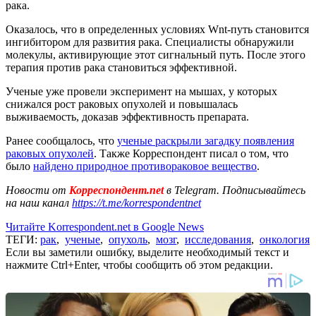
рака.
Оказалось, что в определенных условиях Wnt-путь становится
ингибитором для развития рака. Специалисты обнаружили
молекулы, активирующие этот сигнальный путь. После этого
терапия против рака становиться эффективной.
Ученые уже провели эксперимент на мышах, у которых
снижался рост раковых опухолей и повышалась
выживаемость, доказав эффективность препарата.
Ранее сообщалось, что
ученые раскрыли загадку появления
раковых опухолей
. Также Корреспондент писал о том, что
было
найдено природное противораковое вещество
.
Новости от
Корреспондент.net
в Telegram. Подписывайтесь
на наш канал
https://t.me/korrespondentnet
Читайте Korrespondent.net в Google News
ТЕГИ:
рак
,
ученые
,
опухоль
,
мозг
,
исследования
,
онкология
Если вы заметили ошибку, выделите необходимый текст и
нажмите Ctrl+Enter, чтобы сообщить об этом редакции.