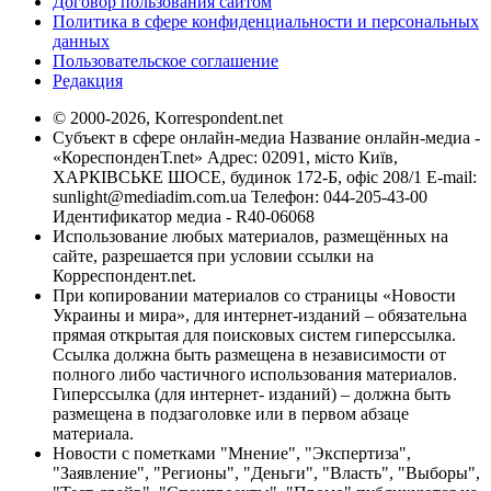
Договор пользования сайтом
Политика в сфере конфиденциальности и персональных
данных
Пользовательское соглашение
Редакция
© 2000-2026, Korrespondent.net
Субъект в сфере онлайн-медиа Название онлайн-медиа -
«КореспонденТ.net» Адрес: 02091, місто Київ,
ХАРКІВСЬКЕ ШОСЕ, будинок 172-Б, офіс 208/1 E-mail:
sunlight@mediadim.com.ua
Телефон: 044-205-43-00
Идентификатор медиа - R40-06068
Использование любых материалов, размещённых на
сайте, разрешается при условии ссылки на
Корреспондент.net.
При копировании материалов со страницы «Новости
Украины и мира», для интернет-изданий – обязательна
прямая открытая для поисковых систем гиперссылка.
Ссылка должна быть размещена в независимости от
полного либо частичного использования материалов.
Гиперссылка (для интернет- изданий) – должна быть
размещена в подзаголовке или в первом абзаце
материала.
Новости с пометками "Мнение", "Экспертиза",
"Заявление", "Регионы", "Деньги", "Власть", "Выборы",