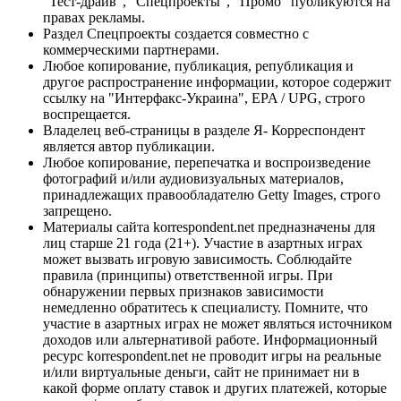
"Тест-драйв", "Спецпроекты", "Промо" публикуются на
правах рекламы.
Раздел Спецпроекты создается совместно с
коммерческими партнерами.
Любое копирование, публикация, републикация и
другое распространение информации, которое содержит
ссылку на "Интерфакс-Украина", EPA / UPG, строго
воспрещается.
Владелец веб-страницы в разделе Я- Корреспондент
является автор публикации.
Любое копирование, перепечатка и воспроизведение
фотографий и/или аудиовизуальных материалов,
принадлежащих правообладателю Getty Images, строго
запрещено.
Материалы сайта korrespondent.net предназначены для
лиц старше 21 года (21+). Участие в азартных играх
может вызвать игровую зависимость. Соблюдайте
правила (принципы) ответственной игры. При
обнаружении первых признаков зависимости
немедленно обратитесь к специалисту. Помните, что
участие в азартных играх не может являться источником
доходов или альтернативой работе. Информационный
ресурс korrespondent.net не проводит игры на реальные
и/или виртуальные деньги, сайт не принимает ни в
какой форме оплату ставок и других платежей, которые