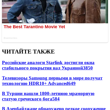
ЧИТАЙТЕ ТАКЖЕ
Российские аналоги Starlink достигли окна
стабильного покрытия над Украиной
3850
Телевизоры Samsung первыми в мире получат
технологию HDR10+ Advanced
649
В Турции нашли 1800-летнюю мраморную
статую греческого бога
584
В Азербайджане обнаружено редкое сооружение