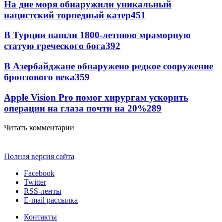
На дне моря обнаружили уникальный
нацистский торпедный катер
451
В Турции нашли 1800-летнюю мраморную
статую греческого бога
392
В Азербайджане обнаружено редкое сооружение
бронзового века
359
Apple Vision Pro помог хирургам ускорить
операции на глаза почти на 20%
289
Читать комментарии
Полная версия сайта
Facebook
Twitter
RSS-ленты
E-mail рассылка
Контакты