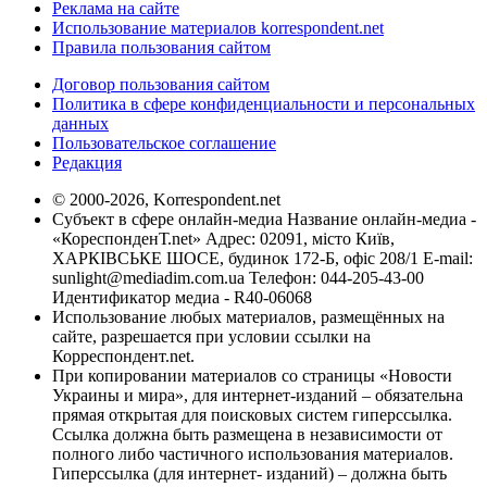
Реклама на сайте
Использование материалов korrespondent.net
Правила пользования сайтом
Договор пользования сайтом
Политика в сфере конфиденциальности и персональных
данных
Пользовательское соглашение
Редакция
© 2000-2026, Korrespondent.net
Субъект в сфере онлайн-медиа Название онлайн-медиа -
«КореспонденТ.net» Адрес: 02091, місто Київ,
ХАРКІВСЬКЕ ШОСЕ, будинок 172-Б, офіс 208/1 E-mail:
sunlight@mediadim.com.ua
Телефон: 044-205-43-00
Идентификатор медиа - R40-06068
Использование любых материалов, размещённых на
сайте, разрешается при условии ссылки на
Корреспондент.net.
При копировании материалов со страницы «Новости
Украины и мира», для интернет-изданий – обязательна
прямая открытая для поисковых систем гиперссылка.
Ссылка должна быть размещена в независимости от
полного либо частичного использования материалов.
Гиперссылка (для интернет- изданий) – должна быть