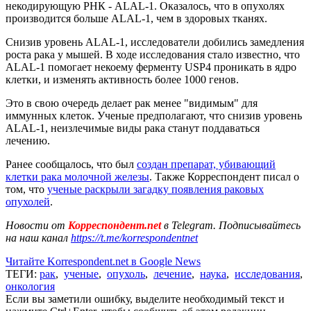
некодирующую РНК - ALAL-1. Оказалось, что в опухолях
производится больше ALAL-1, чем в здоровых тканях.
Снизив уровень ALAL-1, исследователи добились замедления
роста рака у мышей. В ходе исследования стало известно, что
ALAL-1 помогает некоему ферменту USP4 проникать в ядро
клетки, и изменять активность более 1000 генов.
Это в свою очередь делает рак менее "видимым" для
иммунных клеток. Ученые предполагают, что снизив уровень
ALAL-1, неизлечимые виды рака станут поддаваться
лечению.
Ранее сообщалось, что был
создан препарат, убивающий
клетки рака молочной железы
. Также Корреспондент писал о
том, что
ученые раскрыли загадку появления раковых
опухолей
.
Новости от
Корреспондент.net
в Telegram. Подписывайтесь
на наш канал
https://t.me/korrespondentnet
Читайте Korrespondent.net в Google News
ТЕГИ:
рак
,
ученые
,
опухоль
,
лечение
,
наука
,
исследования
,
онкология
Если вы заметили ошибку, выделите необходимый текст и