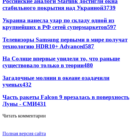
Российские аналоги Starlink достигли окна
стабильного покрытия над Украиной
3739
Украина нанесла удар по складу одной из
крупнейших в РФ сетей супермаркетов
597
Телевизоры Samsung первыми в мире получат
технологию HDR10+ Advanced
587
На Солнце впервые увидели то, что раньше
существовало только в теории
480
Загадочные молнии в океане озадачили
ученых
432
Часть ракеты Falcon 9 врезалась в поверхность
Луны - СМИ
431
Читать комментарии
Полная версия сайта