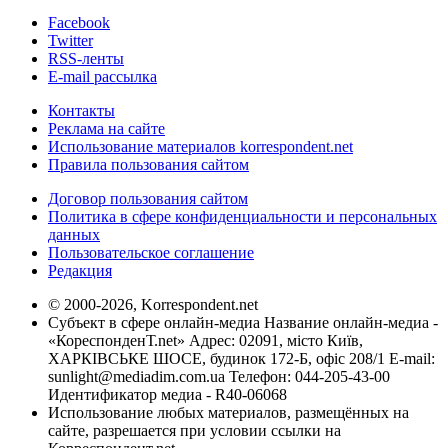
Facebook
Twitter
RSS-ленты
E-mail рассылка
Контакты
Реклама на сайте
Использование материалов korrespondent.net
Правила пользования сайтом
Договор пользования сайтом
Политика в сфере конфиденциальности и персональных
данных
Пользовательское соглашение
Редакция
© 2000-2026, Korrespondent.net
Субъект в сфере онлайн-медиа Название онлайн-медиа -
«КореспонденТ.net» Адрес: 02091, місто Київ,
ХАРКІВСЬКЕ ШОСЕ, будинок 172-Б, офіс 208/1 E-mail:
sunlight@mediadim.com.ua
Телефон: 044-205-43-00
Идентификатор медиа - R40-06068
Использование любых материалов, размещённых на
сайте, разрешается при условии ссылки на