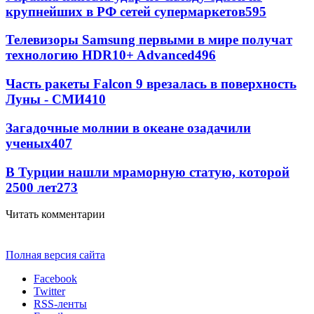
крупнейших в РФ сетей супермаркетов
595
Телевизоры Samsung первыми в мире получат
технологию HDR10+ Advanced
496
Часть ракеты Falcon 9 врезалась в поверхность
Луны - СМИ
410
Загадочные молнии в океане озадачили
ученых
407
В Турции нашли мраморную статую, которой
2500 лет
273
Читать комментарии
Полная версия сайта
Facebook
Twitter
RSS-ленты