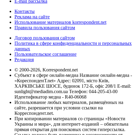
E-mail рассылка
Контакты
Реклама на сайте
Использование материалов korrespondent.net
Правила пользования сайтом
Договор пользования сайтом
Политика в сфере конфиденциальности и персональных
данных
Пользовательское соглашение
Редакция
© 2000-2026, Korrespondent.net
Субъект в сфере онлайн-медиа Название онлайн-медиа -
«КореспонденТ.net» Адрес: 02091, місто Київ,
ХАРКІВСЬКЕ ШОСЕ, будинок 172-Б, офіс 208/1 E-mail:
sunlight@mediadim.com.ua
Телефон: 044-205-43-00
Идентификатор медиа - R40-06068
Использование любых материалов, размещённых на
сайте, разрешается при условии ссылки на
Корреспондент.net.
При копировании материалов со страницы «Новости
Украины и мира», для интернет-изданий – обязательна
прямая открытая для поисковых систем гиперссылка.
Ссылка должна быть размещена в независимости от