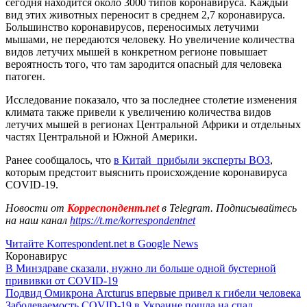
сегодня находится около 3000 типов коронавируса. Каждый
вид этих животных переносит в среднем 2,7 коронавируса.
Большинство коронавирусов, переносимых летучими
мышами, не передаются человеку. Но увеличение количества
видов летучих мышей в конкретном регионе повышает
вероятность того, что там зародится опасный для человека
патоген.
Исследование показало, что за последнее столетие изменения
климата также привели к увеличению количества видов
летучих мышей в регионах Центральной Африки и отдельных
частях Центральной и Южной Америки.
Ранее сообщалось, что
в Китай прибыли эксперты ВОЗ
,
которым предстоит выяснить происхождение коронавируса
COVID-19.
Новости от
Корреспондент.net
в Telegram. Подписывайтесь
на наш канал
https://t.me/korrespondentnet
Читайте Korrespondent.net в Google News
Коронавирус
В Минздраве сказали, нужно ли больше одной бустерной
прививки от COVID-19
Подвид Омикрона Arcturus впервые привел к гибели человека
Заболеваемость COVID-19 в Украине пошла на спад