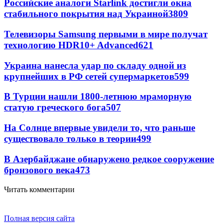
Российские аналоги Starlink достигли окна
стабильного покрытия над Украиной
3809
Телевизоры Samsung первыми в мире получат
технологию HDR10+ Advanced
621
Украина нанесла удар по складу одной из
крупнейших в РФ сетей супермаркетов
599
В Турции нашли 1800-летнюю мраморную
статую греческого бога
507
На Солнце впервые увидели то, что раньше
существовало только в теории
499
В Азербайджане обнаружено редкое сооружение
бронзового века
473
Читать комментарии
Полная версия сайта