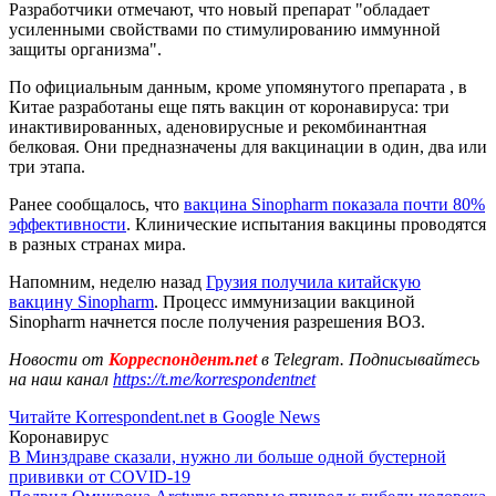
Разработчики отмечают, что новый препарат "обладает
усиленными свойствами по стимулированию иммунной
защиты организма".
По официальным данным, кроме упомянутого препарата , в
Китае разработаны еще пять вакцин от коронавируса: три
инактивированных, аденовирусные и рекомбинантная
белковая. Они предназначены для вакцинации в один, два или
три этапа.
Ранее сообщалось, что
вакцина Sinopharm показала почти 80%
эффективности
. Клинические испытания вакцины проводятся
в разных странах мира.
Напомним, неделю назад
Грузия получила китайскую
вакцину Sinopharm
. Процесс иммунизации вакциной
Sinopharm начнется после получения разрешения ВОЗ.
Новости от
Корреспондент.net
в Telegram. Подписывайтесь
на наш канал
https://t.me/korrespondentnet
Читайте Korrespondent.net в Google News
Коронавирус
В Минздраве сказали, нужно ли больше одной бустерной
прививки от COVID-19