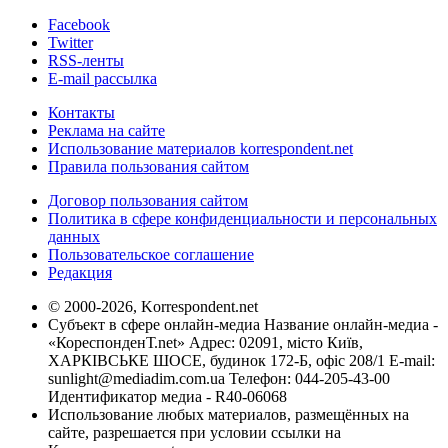
Facebook
Twitter
RSS-ленты
E-mail рассылка
Контакты
Реклама на сайте
Использование материалов korrespondent.net
Правила пользования сайтом
Договор пользования сайтом
Политика в сфере конфиденциальности и персональных
данных
Пользовательское соглашение
Редакция
© 2000-2026, Korrespondent.net
Субъект в сфере онлайн-медиа Название онлайн-медиа -
«КореспонденТ.net» Адрес: 02091, місто Київ,
ХАРКІВСЬКЕ ШОСЕ, будинок 172-Б, офіс 208/1 E-mail:
sunlight@mediadim.com.ua
Телефон: 044-205-43-00
Идентификатор медиа - R40-06068
Использование любых материалов, размещённых на
сайте, разрешается при условии ссылки на