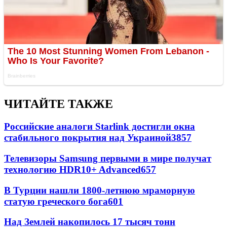
ЧИТАЙТЕ ТАКЖЕ
Российские аналоги Starlink достигли окна
стабильного покрытия над Украиной
3857
Телевизоры Samsung первыми в мире получат
технологию HDR10+ Advanced
657
В Турции нашли 1800-летнюю мраморную
статую греческого бога
601
Над Землей накопилось 17 тысяч тонн