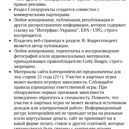
правах рекламы.
Раздел Спецпроекты создается совместно с
коммерческими партнерами.
Любое копирование, публикация, републикация и
другое распространение информации, которое содержит
ссылку на "Интерфакс-Украина", EPA / UPG, строго
воспрещается.
Владелец веб-страницы в разделе Я- Корреспондент
является автор публикации.
Любое копирование, перепечатка и воспроизведение
фотографий и/или аудиовизуальных материалов,
принадлежащих правообладателю Getty Images, строго
запрещено.
Материалы сайта korrespondent.net предназначены для
лиц старше 21 года (21+). Участие в азартных играх
может вызвать игровую зависимость. Соблюдайте
правила (принципы) ответственной игры. При
обнаружении первых признаков зависимости
немедленно обратитесь к специалисту. Помните, что
участие в азартных играх не может являться источником
доходов или альтернативой работе. Информационный
ресурс korrespondent.net не проводит игры на реальные
и/или виртуальные деньги, сайт не принимает ни в
какой форме оплату ставок и других платежей, которые
связаны/могут быть связаны с азартными играми,