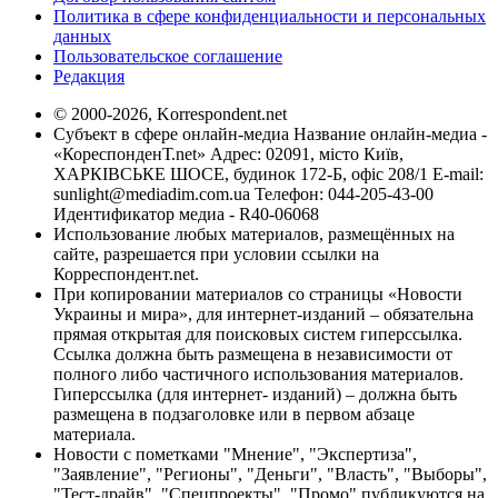
Политика в сфере конфиденциальности и персональных
данных
Пользовательское соглашение
Редакция
© 2000-2026, Korrespondent.net
Субъект в сфере онлайн-медиа Название онлайн-медиа -
«КореспонденТ.net» Адрес: 02091, місто Київ,
ХАРКІВСЬКЕ ШОСЕ, будинок 172-Б, офіс 208/1 E-mail:
sunlight@mediadim.com.ua
Телефон: 044-205-43-00
Идентификатор медиа - R40-06068
Использование любых материалов, размещённых на
сайте, разрешается при условии ссылки на
Корреспондент.net.
При копировании материалов со страницы «Новости
Украины и мира», для интернет-изданий – обязательна
прямая открытая для поисковых систем гиперссылка.
Ссылка должна быть размещена в независимости от
полного либо частичного использования материалов.
Гиперссылка (для интернет- изданий) – должна быть
размещена в подзаголовке или в первом абзаце
материала.
Новости с пометками "Мнение", "Экспертиза",
"Заявление", "Регионы", "Деньги", "Власть", "Выборы",
"Тест-драйв", "Спецпроекты", "Промо" публикуются на