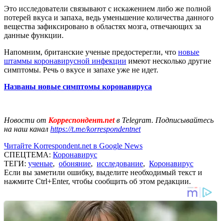
Это исследователи связывают с искажением либо же полной
потерей вкуса и запаха, ведь уменьшение количества данного
вещества зафиксировано в областях мозга, отвечающих за
данные функции.
Напомним, британские ученые предостерегли, что
новые
штаммы коронавирусной инфекции
имеют несколько другие
симптомы. Речь о вкусе и запахе уже не идет.
Названы новые симптомы коронавируса
Новости от
Корреспондент.net
в Telegram. Подписывайтесь
на наш канал
https://t.me/korrespondentnet
Читайте Korrespondent.net в Google News
СПЕЦТЕМА:
Коронавирус
ТЕГИ:
ученые
,
обоняние
,
исследование
,
Коронавирус
Если вы заметили ошибку, выделите необходимый текст и
нажмите Ctrl+Enter, чтобы сообщить об этом редакции.