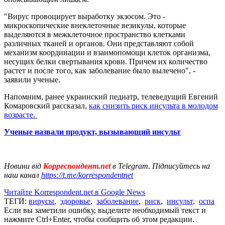
"Вирус провоцирует выработку экзосом. Это -
микроскопические внеклеточные везикулы, которые
выделяются в межклеточное пространство клетками
различных тканей и органов. Они представляют собой
механизм координации и взаимопомощи клеток организма,
несущих белки свертывания крови. Причем их количество
растет и после того, как заболевание было вылечено", -
заявили ученые.
Напомним, ранее украинский педиатр, телеведущий Евгений
Комаровский рассказал,
как снизить риск инсульта в молодом
возрасте.
Ученые назвали продукт, вызывающий инсульт
Новини від
Корреспондент.net
в Telegram. Підписуйтесь на
наш канал
https://t.me/korrespondentnet
Читайте Korrespondent.net в Google News
ТЕГИ:
вирусы
,
здоровье
,
заболевание
,
риск
,
инсульт
,
оспа
Если вы заметили ошибку, выделите необходимый текст и
нажмите Ctrl+Enter, чтобы сообщить об этом редакции.