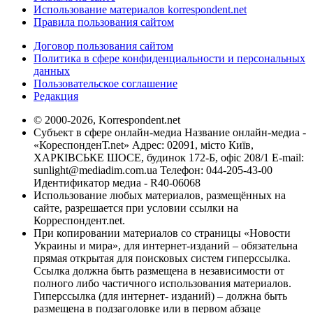
Использование материалов korrespondent.net
Правила пользования сайтом
Договор пользования сайтом
Политика в сфере конфиденциальности и персональных
данных
Пользовательское соглашение
Редакция
© 2000-2026, Korrespondent.net
Субъект в сфере онлайн-медиа Название онлайн-медиа -
«КореспонденТ.net» Адрес: 02091, місто Київ,
ХАРКІВСЬКЕ ШОСЕ, будинок 172-Б, офіс 208/1 E-mail:
sunlight@mediadim.com.ua
Телефон: 044-205-43-00
Идентификатор медиа - R40-06068
Использование любых материалов, размещённых на
сайте, разрешается при условии ссылки на
Корреспондент.net.
При копировании материалов со страницы «Новости
Украины и мира», для интернет-изданий – обязательна
прямая открытая для поисковых систем гиперссылка.
Ссылка должна быть размещена в независимости от
полного либо частичного использования материалов.
Гиперссылка (для интернет- изданий) – должна быть
размещена в подзаголовке или в первом абзаце