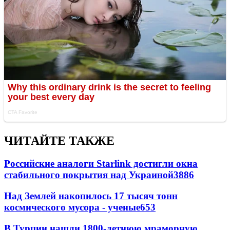
ЧИТАЙТЕ ТАКЖЕ
Российские аналоги Starlink достигли окна
стабильного покрытия над Украиной
3886
Над Землей накопилось 17 тысяч тонн
космического мусора - ученые
653
В Турции нашли 1800-летнюю мраморную