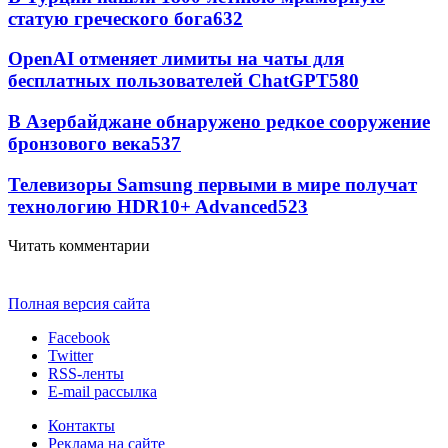
статую греческого бога
632
OpenAI отменяет лимиты на чаты для
бесплатных пользователей ChatGPT
580
В Азербайджане обнаружено редкое сооружение
бронзового века
537
Телевизоры Samsung первыми в мире получат
технологию HDR10+ Advanced
523
Читать комментарии
Полная версия сайта
Facebook
Twitter
RSS-ленты
E-mail рассылка
Контакты
Реклама на сайте