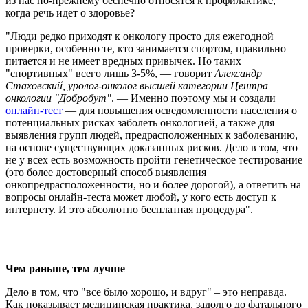
из нас по-прежнему беспечно относятся к профилактике,
когда речь идет о здоровье?
"Люди редко приходят к онкологу просто для ежегодной
проверки, особенно те, кто занимается спортом, правильно
питается и не имеет вредных привычек. Но таких
"спортивных" всего лишь 3-5%, — говорит
Александр
Стаховский, уролог-онколог высшей категории Центра
онкологии "Добробут"
. — Именно поэтому мы и создали
онлайн-тест
— для повышения осведомленности населения о
потенциальных рисках заболеть онкологией, а также для
выявления групп людей, предрасположенных к заболеванию,
на основе существующих доказанных рисков. Дело в том, что
не у всех есть возможность пройти генетическое тестирование
(это более достоверный способ выявления
онкопредрасположенности, но и более дорогой), а ответить на
вопросы онлайн-теста может любой, у кого есть доступ к
интернету. И это абсолютно бесплатная процедура".
Чем раньше, тем лучше
Дело в том, что "все было хорошо, и вдруг" – это неправда.
Как показывает медицинская практика, задолго до фатального