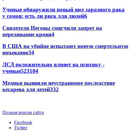
Ученые обнаружили новый вид заразного рака
у сомов: есть ли риск для людей
6
Свидетели Иеговы смягчили запрет на
переливание крови
4
В США на убийце испытают новую смертельную
инъекцию
3
4
ЛСД положительно влияет на психику -
ученые
52
3
104
Медики выявили неустранимое последствие
кесарева для детей
3
32
Полная версия сайта
Facebook
Twitter