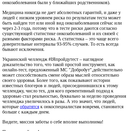
онкозаболевания были у ближайших родственников).
Медицина никогда не дает абсолютных гарантий, и даже у
людей с низким уровнем риска по результатам теста может
быть найден тот или иной вид онкозаболевания сейчас или
через 2-3 года, потому что в тесте риски даются согласно
существующей статистике онкозаболеваний и их связей с
разными факторами риска. А статистика – это чаще всего
доверительные интервалы 93-95% случаев. То есть всегда
бывают исключения.
Украинский челлендж #ІЯпройдутест – наглядное
доказательство того, что такой простой инструмент, как
онлайн-тест, предложенный МС "Добробут",действительно
может способствовать смене образа мыслей относительно
своего здоровья. Более того, как показывают истории
известных блогеров и людей, присоединившихся к этому
челленджу, число тех, для кого превентивный подход к
здоровью стал реальностью, буквально за неделю проведения
челленджа увеличилось в разы. А это значит, что людей,
которые
обратятся
к онкоспециалистам вовремя, становится
больше с каждым днем.
Видите, миссия заботы о себе вполне выполнима!