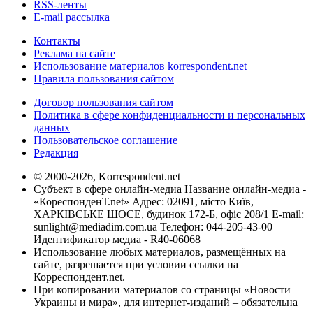
RSS-ленты
E-mail рассылка
Контакты
Реклама на сайте
Использование материалов korrespondent.net
Правила пользования сайтом
Договор пользования сайтом
Политика в сфере конфиденциальности и персональных
данных
Пользовательское соглашение
Редакция
© 2000-2026, Korrespondent.net
Субъект в сфере онлайн-медиа Название онлайн-медиа -
«КореспонденТ.net» Адрес: 02091, місто Київ,
ХАРКІВСЬКЕ ШОСЕ, будинок 172-Б, офіс 208/1 E-mail:
sunlight@mediadim.com.ua
Телефон: 044-205-43-00
Идентификатор медиа - R40-06068
Использование любых материалов, размещённых на
сайте, разрешается при условии ссылки на
Корреспондент.net.
При копировании материалов со страницы «Новости
Украины и мира», для интернет-изданий – обязательна