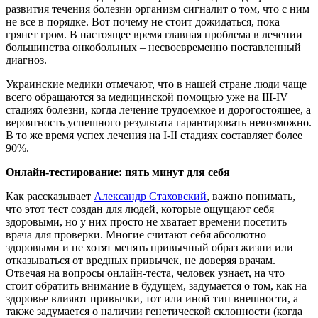
развития течения болезни организм сигналит о том, что с ним
не все в порядке. Вот почему не стоит дожидаться, пока
грянет гром. В настоящее время главная проблема в лечении
большинства онкобольных – несвоевременно поставленный
диагноз.
Украинские медики отмечают, что в нашей стране люди чаще
всего обращаются за медицинской помощью уже на III-IV
стадиях болезни, когда лечение трудоемкое и дорогостоящее, а
вероятность успешного результата гарантировать невозможно.
В то же время успех лечения на I-II стадиях составляет более
90%.
Онлайн-тестирование: пять минут для себя
Как рассказывает
Александр Стаховский
, важно понимать,
что этот тест создан для людей, которые ощущают себя
здоровыми, но у них просто не хватает времени посетить
врача для проверки. Многие считают себя абсолютно
здоровыми и не хотят менять привычный образ жизни или
отказываться от вредных привычек, не доверяя врачам.
Отвечая на вопросы онлайн-теста, человек узнает, на что
стоит обратить внимание в будущем, задумается о том, как на
здоровье влияют привычки, тот или иной тип внешности, а
также задумается о наличии генетической склонности (когда