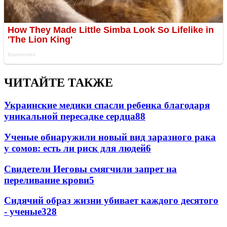
ЧИТАЙТЕ ТАКЖЕ
Украинские медики спасли ребенка благодаря
уникальной пересадке сердца
88
Ученые обнаружили новый вид заразного рака
у сомов: есть ли риск для людей
6
Свидетели Иеговы смягчили запрет на
переливание крови
5
Сидячий образ жизни убивает каждого десятого
- ученые
3
28