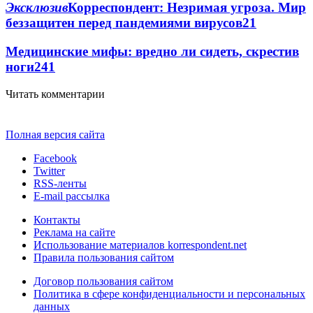
Эксклюзив
Корреспондент: Незримая угроза. Мир
беззащитен перед пандемиями вирусов
2
1
Медицинские мифы: вредно ли сидеть, скрестив
ноги
2
41
Читать комментарии
Полная версия сайта
Facebook
Twitter
RSS-ленты
E-mail рассылка
Контакты
Реклама на сайте
Использование материалов korrespondent.net
Правила пользования сайтом
Договор пользования сайтом
Политика в сфере конфиденциальности и персональных
данных