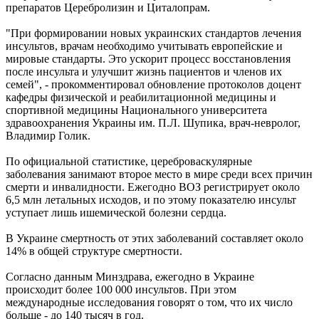
препаратов Церебролизин и Циталопрам.
"При формировании новых украинских стандартов лечения
инсультов, врачам необходимо учитывать европейские и
мировые стандарты. Это ускорит процесс восстановления
после инсульта и улучшит жизнь пациентов и членов их
семей", - прокомментировал обновление протоколов доцент
кафедры физической и реабилитационной медицины и
спортивной медицины Национального университета
здравоохранения Украины им. П.Л. Шупика, врач-невролог,
Владимир Голик.
По официальной статистике, цереброваскулярные
заболевания занимают второе место в мире среди всех причин
смерти и инвалидности. Ежегодно ВОЗ регистрирует около
6,5 млн летальных исходов, и по этому показателю инсульт
уступает лишь ишемической болезни сердца.
В Украине смертность от этих заболеваний составляет около
14% в общей структуре смертности.
Согласно данным Минздрава, ежегодно в Украине
происходит более 100 000 инсультов. При этом
международные исследования говорят о том, что их число
больше - до 140 тысяч в год.