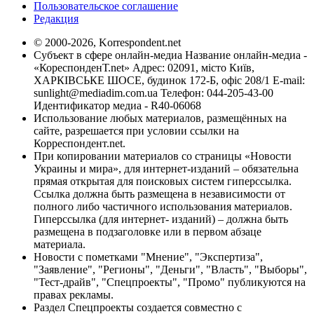
Пользовательское соглашение
Редакция
© 2000-2026, Korrespondent.net
Субъект в сфере онлайн-медиа Название онлайн-медиа -
«КореспонденТ.net» Адрес: 02091, місто Київ,
ХАРКІВСЬКЕ ШОСЕ, будинок 172-Б, офіс 208/1 E-mail:
sunlight@mediadim.com.ua
Телефон: 044-205-43-00
Идентификатор медиа - R40-06068
Использование любых материалов, размещённых на
сайте, разрешается при условии ссылки на
Корреспондент.net.
При копировании материалов со страницы «Новости
Украины и мира», для интернет-изданий – обязательна
прямая открытая для поисковых систем гиперссылка.
Ссылка должна быть размещена в независимости от
полного либо частичного использования материалов.
Гиперссылка (для интернет- изданий) – должна быть
размещена в подзаголовке или в первом абзаце
материала.
Новости с пометками "Мнение", "Экспертиза",
"Заявление", "Регионы", "Деньги", "Власть", "Выборы",
"Тест-драйв", "Спецпроекты", "Промо" публикуются на
правах рекламы.
Раздел Спецпроекты создается совместно с