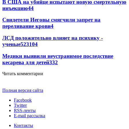
В США на убийце испытают новую смертельную
инъекцию
4
4
Свидетели Иеговы смягчили запрет на
переливание крови
4
ЛСД положительно влияет на психику -
ученые
52
3
104
Медики выявили неустранимое последствие
кесарева для детей
3
32
Читать комментарии
Полная версия сайта
Facebook
Twitter
RSS-ленты
E-mail рассылка
Контакты