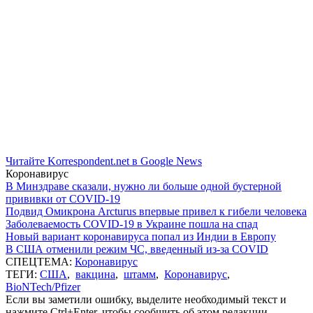
Читайте Korrespondent.net в Google News
Коронавирус
В Минздраве сказали, нужно ли больше одной бустерной
прививки от COVID-19
Подвид Омикрона Arcturus впервые привел к гибели человека
Заболеваемость COVID-19 в Украине пошла на спад
Новый вариант коронавируса попал из Индии в Европу
В США отменили режим ЧС, введенный из-за COVID
СПЕЦТЕМА:
Коронавирус
ТЕГИ:
США
,
вакцина
,
штамм
,
Коронавирус
,
BioNTech/Pfizer
Если вы заметили ошибку, выделите необходимый текст и
нажмите Ctrl+Enter, чтобы сообщить об этом редакции.