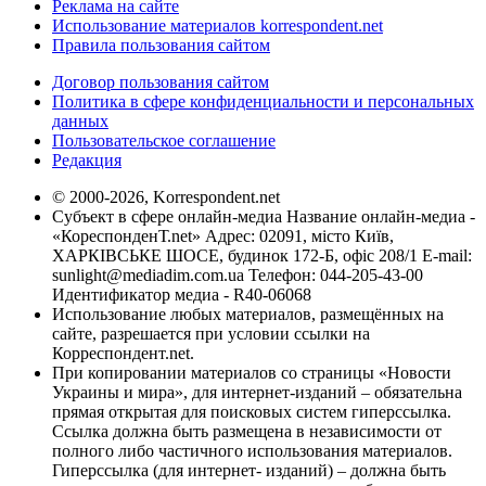
Реклама на сайте
Использование материалов korrespondent.net
Правила пользования сайтом
Договор пользования сайтом
Политика в сфере конфиденциальности и персональных
данных
Пользовательское соглашение
Редакция
© 2000-2026, Korrespondent.net
Субъект в сфере онлайн-медиа Название онлайн-медиа -
«КореспонденТ.net» Адрес: 02091, місто Київ,
ХАРКІВСЬКЕ ШОСЕ, будинок 172-Б, офіс 208/1 E-mail:
sunlight@mediadim.com.ua
Телефон: 044-205-43-00
Идентификатор медиа - R40-06068
Использование любых материалов, размещённых на
сайте, разрешается при условии ссылки на
Корреспондент.net.
При копировании материалов со страницы «Новости
Украины и мира», для интернет-изданий – обязательна
прямая открытая для поисковых систем гиперссылка.
Ссылка должна быть размещена в независимости от
полного либо частичного использования материалов.
Гиперссылка (для интернет- изданий) – должна быть