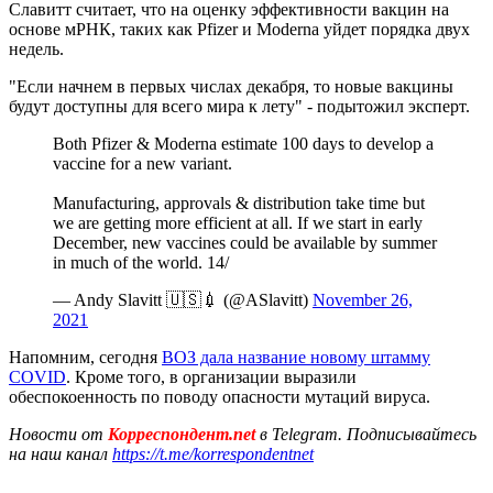
Славитт считает, что на оценку эффективности вакцин на
основе мРНК, таких как Pfizer и Moderna уйдет порядка двух
недель.
"Если начнем в первых числах декабря, то новые вакцины
будут доступны для всего мира к лету" - подытожил эксперт.
Both Pfizer & Moderna estimate 100 days to develop a
vaccine for a new variant.
Manufacturing, approvals & distribution take time but
we are getting more efficient at all. If we start in early
December, new vaccines could be available by summer
in much of the world. 14/
— Andy Slavitt 🇺🇸💉 (@ASlavitt)
November 26,
2021
Напомним, сегодня
ВОЗ дала название новому штамму
COVID
. Кроме того, в организации выразили
обеспокоенность по поводу опасности мутаций вируса.
Новости от
Корреспондент.net
в Telegram. Подписывайтесь
на наш канал
https://t.me/korrespondentnet