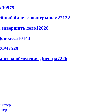
х
30975
рейный билет с выигрышем
22132
а завершить дело
12028
Донбасса
10143
 СОЧ
7529
ы из-за обмеления Днестра
7226
атер