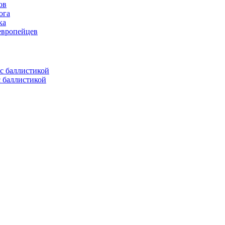
ов
ога
ка
европейцев
с баллистикой