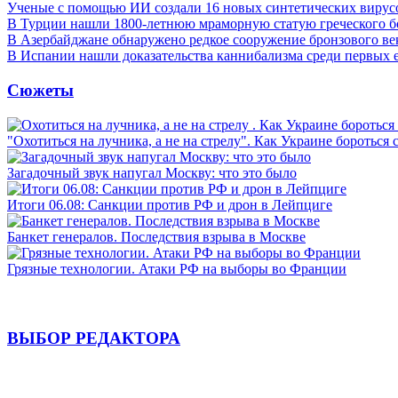
Ученые с помощью ИИ создали 16 новых синтетических вирус
В Турции нашли 1800-летнюю мраморную статую греческого б
В Азербайджане обнаружено редкое сооружение бронзового ве
В Испании нашли доказательства каннибализма среди первых 
Сюжеты
"Охотиться на лучника, а не на стрелу". Как Украине бороться 
Загадочный звук напугал Москву: что это было
Итоги 06.08: Санкции против РФ и дрон в Лейпциге
Банкет генералов. Последствия взрыва в Москве
Грязные технологии. Атаки РФ на выборы во Франции
ВЫБОР РЕДАКТОРА