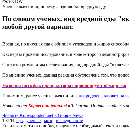
Фото: DW
Ученые выяснили, почему люди любят вредную еду
По словам ученых, вид вредной еды "вк
любой другой вариант.
Вредная, но вкусная еда с обилием углеводов и жиров способн
Эксперты провели исследование, в ходе которого демонстриро
Согласно результатам исследования, вид вредной еды "включае
По мнению ученых, данная реакция обусловлена тем, что подоб
Названы пять факторов, которые провоцируют обжорство
Напомним, ранее ученые выяснили,
как продукты влияют на н
Новости от
Корреспондент.net
в Telegram. Подписывайтесь н
Читайте Korrespondent.net в Google News
ТЕГИ:
еда
,
ученые
,
мозг
,
исследование
Если вы заметили ошибку, выделите необходимый текст и нажми