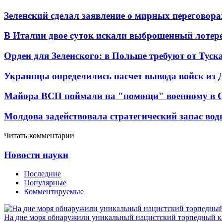
Зеленский сделал заявление о мирных переговора
В Италии двое суток искали выброшенный лоте
Орден для Зеленского: в Польше требуют от Туск
Украинцы определились насчет вывода войск из 
Майора ВСП поймали на "помощи" военному в
Молдова задействовала стратегический запас вод
Читать комментарии
Новости науки
Последние
Популярные
Комментируемые
На дне моря обнаружили уникальный нацистский торпедный к