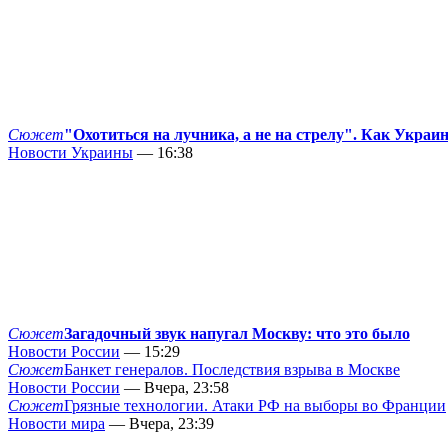
Сюжет
"Охотиться на лучника, а не на стрелу". Как Украи
Новости Украины
— 16:38
Сюжет
Загадочный звук напугал Москву: что это было
Новости России
— 15:29
Сюжет
Банкет генералов. Последствия взрыва в Москве
Новости России
— Вчера, 23:58
Сюжет
Грязные технологии. Атаки РФ на выборы во Франции
Новости мира
— Вчера, 23:39