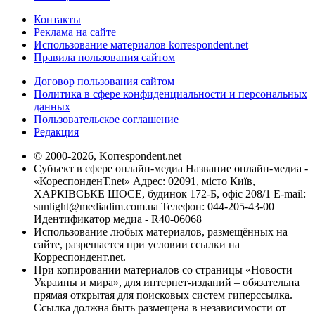
Контакты
Реклама на сайте
Использование материалов korrespondent.net
Правила пользования сайтом
Договор пользования сайтом
Политика в сфере конфиденциальности и персональных
данных
Пользовательское соглашение
Редакция
© 2000-2026, Korrespondent.net
Субъект в сфере онлайн-медиа Название онлайн-медиа -
«КореспонденТ.net» Адрес: 02091, місто Київ,
ХАРКІВСЬКЕ ШОСЕ, будинок 172-Б, офіс 208/1 E-mail:
sunlight@mediadim.com.ua
Телефон: 044-205-43-00
Идентификатор медиа - R40-06068
Использование любых материалов, размещённых на
сайте, разрешается при условии ссылки на
Корреспондент.net.
При копировании материалов со страницы «Новости
Украины и мира», для интернет-изданий – обязательна
прямая открытая для поисковых систем гиперссылка.
Ссылка должна быть размещена в независимости от