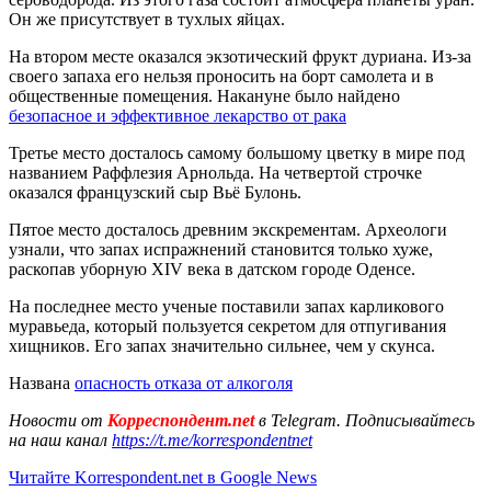
Он же присутствует в тухлых яйцах.
На втором месте оказался экзотический фрукт дуриана. Из-за
своего запаха его нельзя проносить на борт самолета и в
общественные помещения. Накануне было найдено
безопасное и эффективное лекарство от рака
Третье место досталось самому большому цветку в мире под
названием Раффлезия Арнольда. На четвертой строчке
оказался французский сыр Вьё Булонь.
Пятое место досталось древним экскрементам. Археологи
узнали, что запах испражнений становится только хуже,
раскопав уборную XIV века в датском городе Оденсе.
На последнее место ученые поставили запах карликового
муравьеда, который пользуется секретом для отпугивания
хищников. Его запах значительно сильнее, чем у скунса.
Названа
опасность отказа от алкоголя
Новости от
Корреспондент.net
в Telegram. Подписывайтесь
на наш канал
https://t.me/korrespondentnet
Читайте Korrespondent.net в Google News