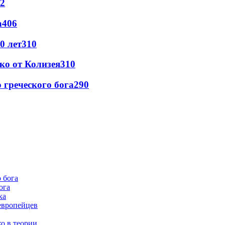
2
а
406
0 лет
310
ко от Колизея
310
греческого бога
290
ога
ка
европейцев
о в теории