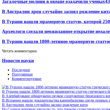
Загадочные молнии в океане озадачили ученых
43
В Австралии дрон случайно заснял рождение кит
В Турции нашли мраморную статую, которой 250
Археологи сделали неожиданное открытие недале
В Турции нашли 1800-летнюю мраморную статую 
Читать комментарии
Новости науки
Последние
Популярные
Комментируемые
В Турции нашли 1800-летнюю мраморную статую греческого б
В Азербайджане обнаружено редкое сооружение бронзового ве
В Испании нашли доказательства каннибализма среди первых 
В Австралии дрон случайно заснял рождение кита
На Солнце впервые увидели то, что раньше существовало тольк