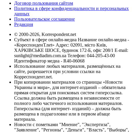
Договор пользования сайтом
Политика в сфере конфиденциальности и персональных
данных
Пользовательское соглашение
Редакция
© 2000-2026, Korrespondent.net
Субъект в сфере онлайн-медиа Название онлайн-медиа -
«КореспонденТ.net» Адрес: 02091, місто Київ,
ХАРКІВСЬКЕ ШОСЕ, будинок 172-Б, офіс 208/1 E-mail:
sunlight@mediadim.com.ua
Телефон: 044-205-43-00
Идентификатор медиа - R40-06068
Использование любых материалов, размещённых на
сайте, разрешается при условии ссылки на
Корреспондент.net.
При копировании материалов со страницы «Новости
Украины и мира», для интернет-изданий – обязательна
прямая открытая для поисковых систем гиперссылка.
Ссылка должна быть размещена в независимости от
полного либо частичного использования материалов.
Гиперссылка (для интернет- изданий) – должна быть
размещена в подзаголовке или в первом абзаце
материала.
Новости с пометками "Мнение", "Экспертиза",
"Заявление", "Регионы", "Деньги", "Власть", "Выборы",