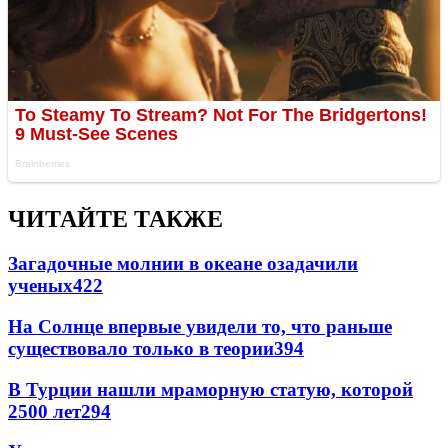
ЧИТАЙТЕ ТАКЖЕ
Загадочные молнии в океане озадачили
ученых
422
На Солнце впервые увидели то, что раньше
существовало только в теории
394
В Турции нашли мраморную статую, которой
2500 лет
294