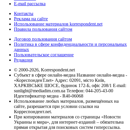
E-mail рассылка
Контакты
Реклама на сайте
Использование материалов korrespondent.net
Правила пользования сайтом
Договор пользования сайтом
Политика в сфере конфиденциальности и персональных
данных
Пользовательское соглашение
Редакция
© 2000-2026, Korrespondent.net
Субъект в сфере онлайн-медиа Название онлайн-медиа -
«КореспонденТ.net» Адрес: 02091, місто Київ,
ХАРКІВСЬКЕ ШОСЕ, будинок 172-Б, офіс 208/1 E-mail:
sunlight@mediadim.com.ua
Телефон: 044-205-43-00
Идентификатор медиа - R40-06068
Использование любых материалов, размещённых на
сайте, разрешается при условии ссылки на
Корреспондент.net.
При копировании материалов со страницы «Новости
Украины и мира», для интернет-изданий – обязательна
прямая открытая для поисковых систем гиперссылка.