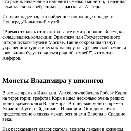
что рынок необходимо наполнить мелкой монетой, и начинал
чеканку своих сребреников", - рассказал Алферов.
Историк надеется, что найденное сокровище попадет в
Новоград-Волынский музей.
"Время отходить от практики - все в митрополию. Знаем, как
складывались коллекции Эрмитажа или Государственного
исторического музея в Москве. Такие сокровища станут
украшением туристических маршрутов Древлянской земли, а
школьники будут гордиться родной землей!", - отметил
Алферов.
Монеты Владимира у викингов
В это же время в Ирландии Археолог-любитель Роберт Карли
на территории графства Корк нашел несколько очень редких
монет времен князя Владимира. Это первые монеты времен
Украины-Руси, найденные в Ирландии. Они дополняют
предстовление о связях между регионами Европы в Средние
века.
Как рассказывает кладоискатель, монеты лежали в кожаном