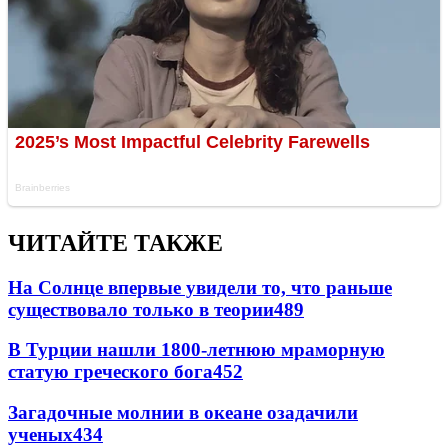
ЧИТАЙТЕ ТАКЖЕ
На Солнце впервые увидели то, что раньше
существовало только в теории
489
В Турции нашли 1800-летнюю мраморную
статую греческого бога
452
Загадочные молнии в океане озадачили
ученых
434