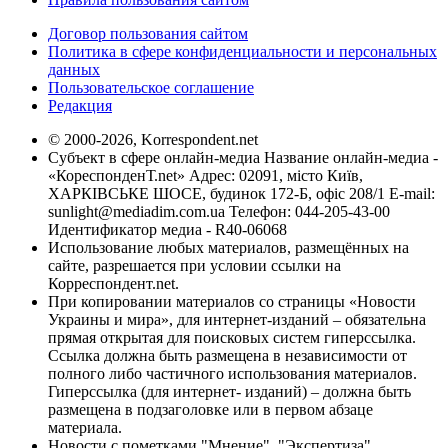
Договор пользования сайтом
Политика в сфере конфиденциальности и персональных
данных
Пользовательское соглашение
Редакция
© 2000-2026, Korrespondent.net
Субъект в сфере онлайн-медиа Название онлайн-медиа -
«КореспонденТ.net» Адрес: 02091, місто Київ,
ХАРКІВСЬКЕ ШОСЕ, будинок 172-Б, офіс 208/1 E-mail:
sunlight@mediadim.com.ua
Телефон: 044-205-43-00
Идентификатор медиа - R40-06068
Использование любых материалов, размещённых на
сайте, разрешается при условии ссылки на
Корреспондент.net.
При копировании материалов со страницы «Новости
Украины и мира», для интернет-изданий – обязательна
прямая открытая для поисковых систем гиперссылка.
Ссылка должна быть размещена в независимости от
полного либо частичного использования материалов.
Гиперссылка (для интернет- изданий) – должна быть
размещена в подзаголовке или в первом абзаце
материала.
Новости с пометками "Мнение", "Экспертиза",