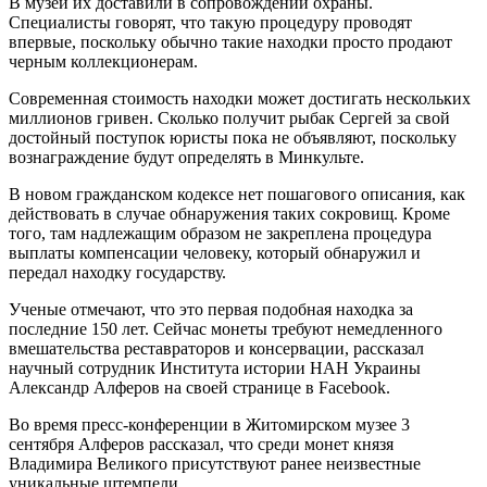
В музей их доставили в сопровождении охраны.
Специалисты говорят, что такую ​​процедуру проводят
впервые, поскольку обычно такие находки просто продают
черным коллекционерам.
Современная стоимость находки может достигать нескольких
миллионов гривен. Сколько получит рыбак Сергей за свой
достойный поступок юристы пока не объявляют, поскольку
вознаграждение будут определять в Минкульте.
В новом гражданском кодексе нет пошагового описания, как
действовать в случае обнаружения таких сокровищ. Кроме
того, там надлежащим образом не закреплена процедура
выплаты компенсации человеку, который обнаружил и
передал находку государству.
Ученые отмечают, что это первая подобная находка за
последние 150 лет. Сейчас монеты требуют немедленного
вмешательства реставраторов и консервации, рассказал
научный сотрудник Института истории НАН Украины
Александр Алферов на своей странице в Facebook.
Во время пресс-конференции в Житомирском музее 3
сентября Алферов рассказал, что среди монет князя
Владимира Великого присутствуют ранее неизвестные
уникальные штемпели.