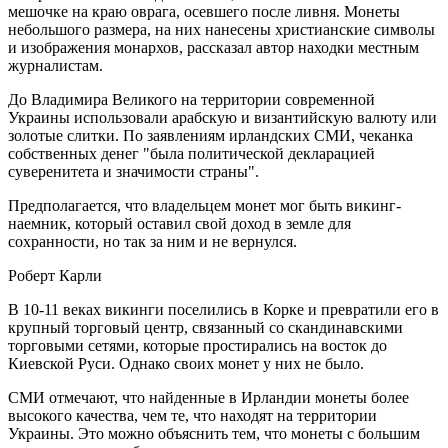
мешочке на краю оврага, осевшего после ливня. Монеты
небольшого размера, на них нанесены христианские символы
и изображения монархов, рассказал автор находки местным
журналистам.
До Владимира Великого на территории современной
Украины использовали арабскую и византийскую валюту или
золотые слитки. По заявлениям ирландских СМИ, чеканка
собственных денег "была политической декларацией
суверенитета и значимости страны".
Предполагается, что владельцем монет мог быть викинг-
наемник, который оставил свой доход в земле для
сохранности, но так за ним и не вернулся.
Роберт Карли
В 10-11 веках викинги поселились в Корке и превратили его в
крупный торговый центр, связанный со скандинавскими
торговыми сетями, которые простирались на восток до
Киевской Руси. Однако своих монет у них не было.
СМИ отмечают, что найденные в Ирландии монеты более
высокого качества, чем те, что находят на территории
Украины. Это можно объяснить тем, что монеты с большим