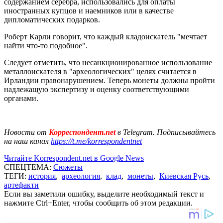
содержанием серебра, использовались для оплаты
иностранных купцов и наемников или в качестве
дипломатических подарков.
Роберт Карли говорит, что каждый кладоискатель "мечтает
найти что-то подобное".
Следует отметить, что несанкционированное использование
металлоискателя в "археологических" целях считается в
Ирландии правонарушением. Теперь монеты должны пройти
надлежащую экспертизу и оценку соответствующими
органами.
Новости от
Корреспондент.net
в Telegram. Подписывайтесь
на наш канал
https://t.me/korrespondentnet
Читайте Korrespondent.net в Google News
СПЕЦТЕМА:
Сюжеты
ТЕГИ:
история
,
археология
,
клад
,
монеты
,
Киевская Русь
,
артефакти
Если вы заметили ошибку, выделите необходимый текст и
нажмите Ctrl+Enter, чтобы сообщить об этом редакции.