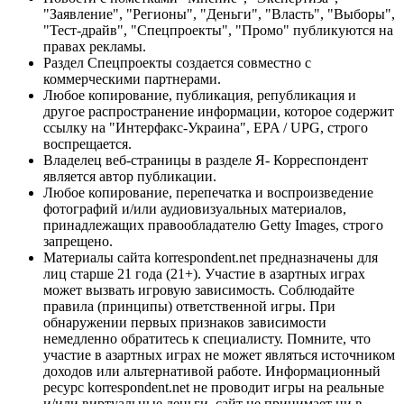
"Заявление", "Регионы", "Деньги", "Власть", "Выборы",
"Тест-драйв", "Спецпроекты", "Промо" публикуются на
правах рекламы.
Раздел Спецпроекты создается совместно с
коммерческими партнерами.
Любое копирование, публикация, републикация и
другое распространение информации, которое содержит
ссылку на "Интерфакс-Украина", EPA / UPG, строго
воспрещается.
Владелец веб-страницы в разделе Я- Корреспондент
является автор публикации.
Любое копирование, перепечатка и воспроизведение
фотографий и/или аудиовизуальных материалов,
принадлежащих правообладателю Getty Images, строго
запрещено.
Материалы сайта korrespondent.net предназначены для
лиц старше 21 года (21+). Участие в азартных играх
может вызвать игровую зависимость. Соблюдайте
правила (принципы) ответственной игры. При
обнаружении первых признаков зависимости
немедленно обратитесь к специалисту. Помните, что
участие в азартных играх не может являться источником
доходов или альтернативой работе. Информационный
ресурс korrespondent.net не проводит игры на реальные
и/или виртуальные деньги, сайт не принимает ни в