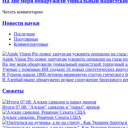
На дне моря обнаружили уникальный нацистский
Читать комментарии
Новости науки
Последние
Популярные
Комментируемые
Apple Vision Pro помог хирургам ускорить операции на глаза п
На дне моря обнаружили уникальный нацистский торпедный к
Ученые с помощью ИИ создали 16 новых синтетических вирус
В Турции нашли 1800-летнюю мраморную статую греческого б
В Азербайджане обнаружено редкое сооружение бронзового ве
Сюжеты
Итоги 07.08: "Адские" санкции и "парад" дронов
Адские санкции. Решение Сената США
"Охотиться на лучника, а не на стрелу". Как Украине бороться 