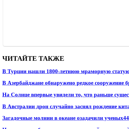
ЧИТАЙТЕ ТАКЖЕ
В Турции нашли 1800-летнюю мраморную статую 
В Азербайджане обнаружено редкое сооружение б
На Солнце впервые увидели то, что раньше сущес
В Австралии дрон случайно заснял рождение кит
Загадочные молнии в океане озадачили ученых
44