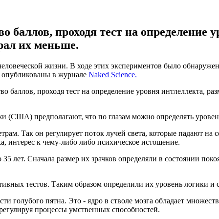
о баллов, проходя тест на определение у
рал их меньше.
овеческой жизни. В ходе этих экспериментов было обнаружено,
я опубликованы в журнале
Naked Science.
во баллов, проходя тест на определение уровня интлеллекта, разм
и (США) предполагают, что по глазам можно определять уровен
рам. Так он регулирует поток лучей света, которые падают на се
ка, интерес к чему-либо либо психическое истощение.
 35 лет. Сначала размер их зрачков определяли в состоянии пок
тивных тестов. Таким образом определили их уровень логики и 
ти голубого пятна. Это - ядро в стволе мозга обладает множест
регулируя процессы умственных способностей.