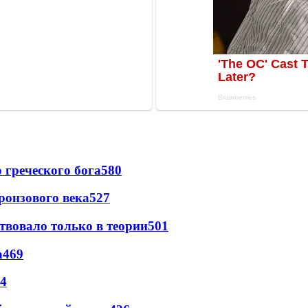
греческого бога
580
ронзового века
527
твовало только в теории
501
а
469
4