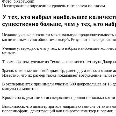
Фото: pixabay.com
Исследователи определили уровень интеллекта по глазам
У тех, кто набрал наибольшее количеств
существенно больше, чем у тех, кто наб
Недавно ученые выяснили максимальную продолжительность чел
когнитивными способностями людей. Результаты исследовани
Ученые утверждают, что у тех, кто набрал наибольшее количест
меньше.
Таким образом, ученые из Технологического института Джордж
Зрачок может менять свой диаметр, равен двум-восьми миллимет
Известно, что их размер также показывает возбуждение челове
В экспериментах принимали участие 500 добровольцев от 18 до
минуты на монитор.
Кроме этого, участники исследования прошли несколько когни
Выяснилось, что диаметр зрачков напрямую зависит от активнос
норэпинефрин, действующий как нейротрансмиттер и гормон, 