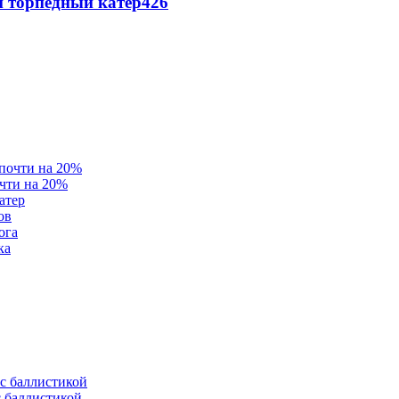
 торпедный катер
426
очти на 20%
атер
ов
ога
ка
с баллистикой