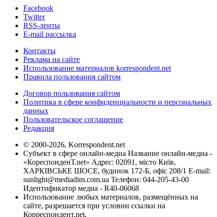
Facebook
Twitter
RSS-ленты
E-mail рассылка
Контакты
Реклама на сайте
Использование материалов korrespondent.net
Правила пользования сайтом
Договор пользования сайтом
Политика в сфере конфиденциальности и персональных
данных
Пользовательское соглашение
Редакция
© 2000-2026, Korrespondent.net
Субъект в сфере онлайн-медиа Название онлайн-медиа -
«КореспонденТ.net» Адрес: 02091, місто Київ,
ХАРКІВСЬКЕ ШОСЕ, будинок 172-Б, офіс 208/1 E-mail:
sunlight@mediadim.com.ua
Телефон: 044-205-43-00
Идентификатор медиа - R40-06068
Использование любых материалов, размещённых на
сайте, разрешается при условии ссылки на
Корреспондент.net.