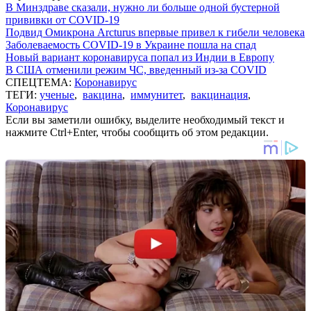
В Минздраве сказали, нужно ли больше одной бустерной
прививки от COVID-19
Подвид Омикрона Arcturus впервые привел к гибели человека
Заболеваемость COVID-19 в Украине пошла на спад
Новый вариант коронавируса попал из Индии в Европу
В США отменили режим ЧС, введенный из-за COVID
СПЕЦТЕМА:
Коронавирус
ТЕГИ:
ученые
,
вакцина
,
иммунитет
,
вакцинация
,
Коронавирус
Если вы заметили ошибку, выделите необходимый текст и
нажмите Ctrl+Enter, чтобы сообщить об этом редакции.