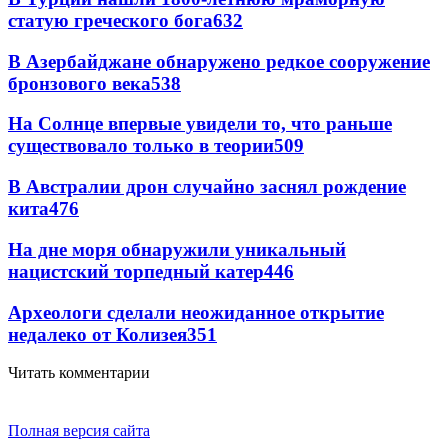
статую греческого бога
632
В Азербайджане обнаружено редкое сооружение
бронзового века
538
На Солнце впервые увидели то, что раньше
существовало только в теории
509
В Австралии дрон случайно заснял рождение
кита
476
На дне моря обнаружили уникальный
нацистский торпедный катер
446
Археологи сделали неожиданное открытие
недалеко от Колизея
351
Читать комментарии
Полная версия сайта